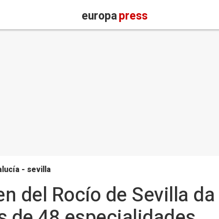
europa
press
lucía - sevilla
en del Rocío de Sevilla da
s de 48 especialidades