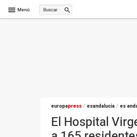
Menú
europa
press
/
esandalucia
/
es anda
El Hospital Virg
a 165 residente