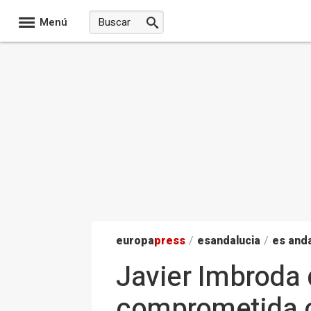
Menú
europa
press
/
esandalucia
/
es anda
Javier Imbroda 
comprometida co