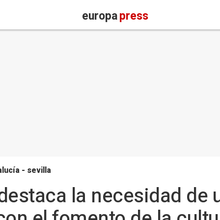
europa
press
lucía - sevilla
destaca la necesidad de 
n el fomento de la cultu