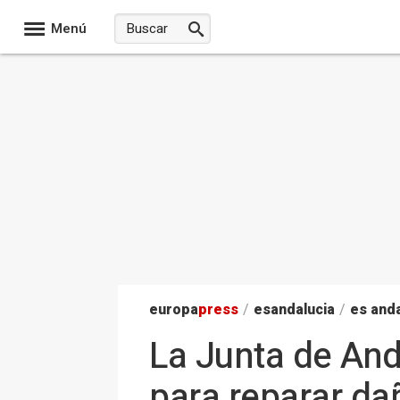
Menú
europa
press
/
esandalucia
/
es anda
La Junta de An
para reparar d