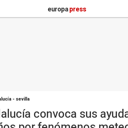
europa
press
lucía - sevilla
dalucía convoca sus ayud
años por fenómenos meteo