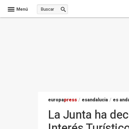
Menú
europa
press
/
esandalucia
/
es anda
La Junta ha dec
Interés Turísti