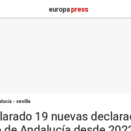
europa
press
lucía - sevilla
larado 19 nuevas declara
co de Andalucía desde 202