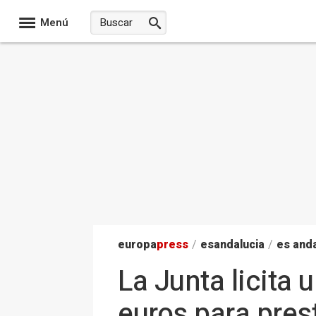
Menú
europa
press
/
esandalucia
/
es anda
La Junta licita
euros para pres