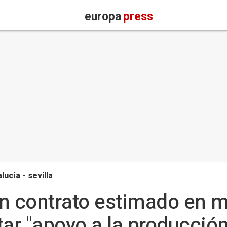
europa
press
lucía - sevilla
 un contrato estimado en 
tar "apoyo a la producció