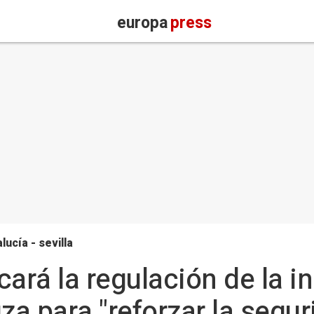
europa
press
lucía - sevilla
cará la regulación de la 
za para "reforzar la segur