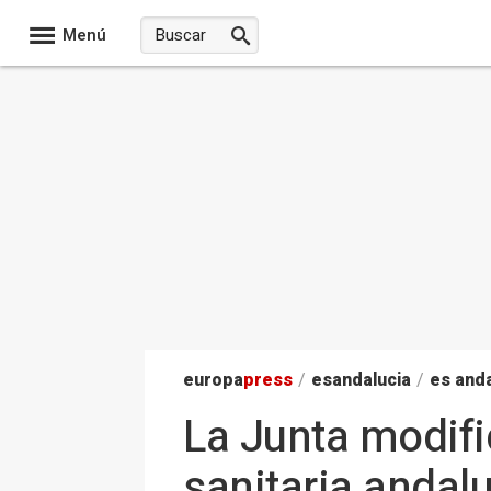
Menú
europa
press
/
esandalucia
/
es anda
La Junta modifi
sanitaria andalu