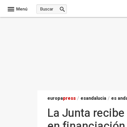
Menú
europa
press
/
esandalucia
/
es anda
La Junta recibe
en financiación