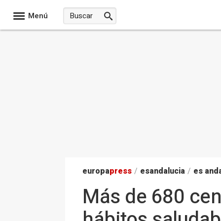
Menú
europa
press
/
esandalucia
/
es anda
Más de 680 cen
hábitos saludab