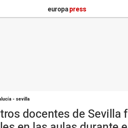
europa
press
lucía - sevilla
tros docentes de Sevilla
les en las aulas durante e