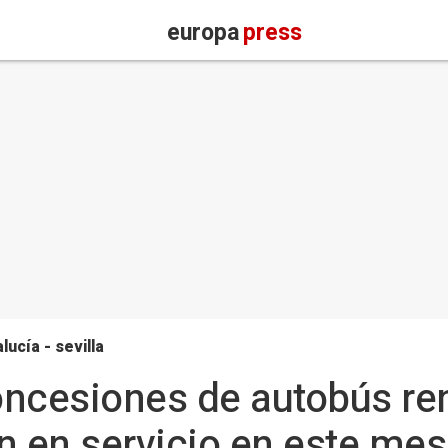
europa
press
lucía - sevilla
oncesiones de autobús r
n en servicio en este mes