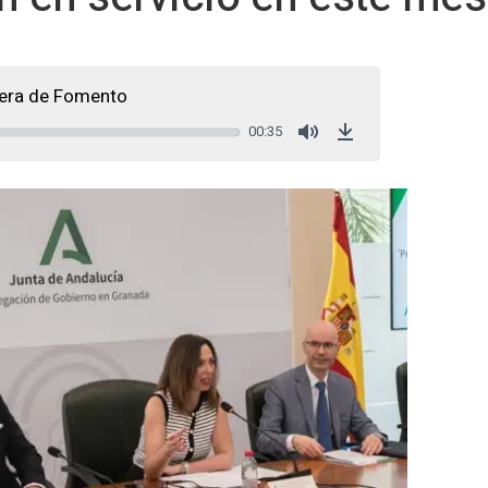
jera de Fomento
00:35
Mute
Download