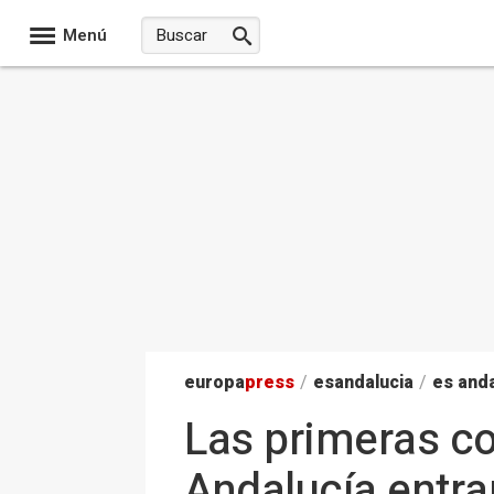
Menú
europa
press
/
esandalucia
/
es anda
Las primeras c
Andalucía entra