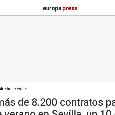
europa
press
lucía - sevilla
ás de 8.200 contratos pa
 verano en Sevilla, un 1