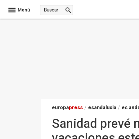
Menú
europa
press
/
esandalucia
/
es anda
Sanidad prevé m
vacaciones este