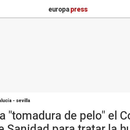
europa
press
lucía - sevilla
a "tomadura de pelo" el 
 de Sanidad para tratar la 