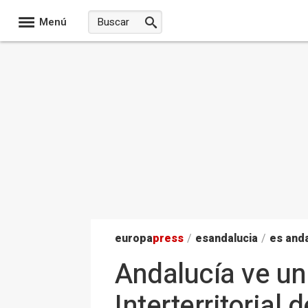
Menú
europa
press
/
esandalucia
/
es anda
Andalucía ve un
Interterritorial