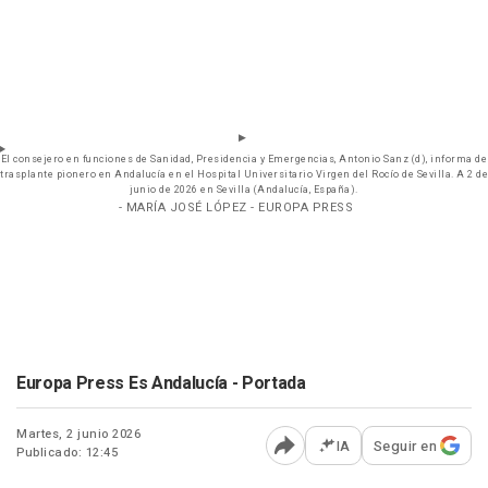
El consejero en funciones de Sanidad, Presidencia y Emergencias, Antonio Sanz (d), informa de
trasplante pionero en Andalucía en el Hospital Universitario Virgen del Rocío de Sevilla. A 2 de
junio de 2026 en Sevilla (Andalucía, España).
- MARÍA JOSÉ LÓPEZ - EUROPA PRESS
Europa Press Es Andalucía - Portada
Martes, 2 junio 2026
IA
Seguir en
Publicado: 12:45
Abrir opciones para comp