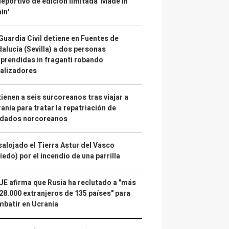
deportivo de edición limitada 'Made in
in'
Guardia Civil detiene en Fuentes de
alucía (Sevilla) a dos personas
prendidas in fraganti robando
alizadores
ienen a seis surcoreanos tras viajar a
ania para tratar la repatriación de
ldados norcoreanos
alojado el Tierra Astur del Vasco
iedo) por el incendio de una parrilla
UE afirma que Rusia ha reclutado a "más
28.000 extranjeros de 135 países" para
batir en Ucrania