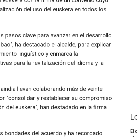
 euskera con la firma de un convenio cuyo
alización del uso del euskera en todos los
s pasos clave para avanzar en el desarrollo
lbao", ha destacado el alcalde, para explicar
miento lingüístico y enmarca la
ivas para la revitalización del idioma y la
tzaindia llevan colaborando más de veinte
or "consolidar y restablecer su compromiso
ión del euskera", han destadado en la firma
L
El 
as bondades del acuerdo y ha recordado