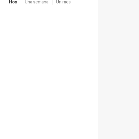
Hoy
Una semana
Un mes