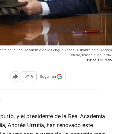
sidente de la Real Academia de la Lengua Vasca Euskaltzaindia, Andrés
Urrutia, firman el acuerdo.
- EUSKALTZAINDIA
IA
Seguir en
Abrir opciones para compartir
-
Aburto, y el presidente de la Real Academia
ia, Andrés Urrutia, han renovado este