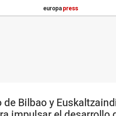
europa
press
de Bilbao y Euskaltzaindi
 impulsar el desarrollo 