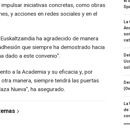
el 
 impulsar iniciativas concretas, como obras
Spa
nes, y acciones en redes sociales y en el
La 
And
sor
e Euskaltzaindia ha agradecido de manera
cat
a adhesión que siempre ha demostrado hacia
ha dado a este convenio".
Det
Ucr
so
to a la Academia y su eficacia y, por
 otra manera, siempre tendrá las puertas
Des
Plaza Nueva", ha asegurado.
(Ov
La 
de 
 temas
com