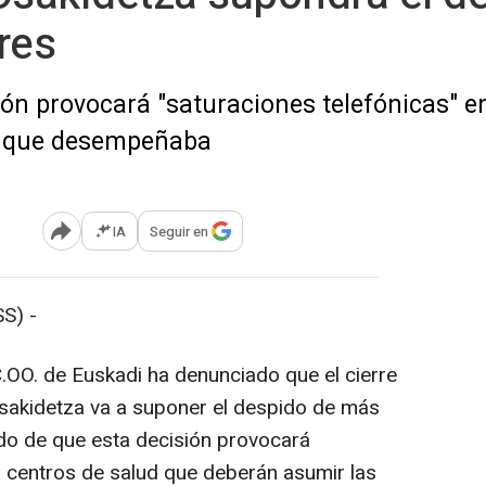
res
ión provocará "saturaciones telefónicas" e
s que desempeñaba
IA
Seguir en
Abrir opciones para compartir
S) -
OO. de Euskadi ha denunciado que el cierre
 Osakidetza va a suponer el despido de más
ido de que esta decisión provocará
s centros de salud que deberán asumir las