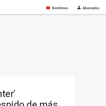
Boletines
Abonados
ter'
espido de más