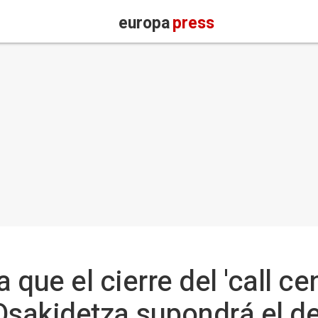
europa
press
que el cierre del 'call cen
Osakidetza supondrá el d