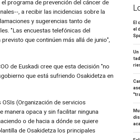
a el programa de prevención del cáncer de
L
es--, a recibir las incidencias sobre la
eclamaciones y sugerencias tanto de
El 
el 
es. "Las encuestas telefónicas del
Spa
previsto que continúen más allá de junio",
Un 
tad
ri
OO de Euskadi cree que esta decisión "no
sgobierno que está sufriendo Osakidetza en
Can
ase
"tr
s OSIs (Organización de servicios
e manera opaca y sin facilitar ninguna
Mue
dis
haciendo o de hacia a dónde se quiere
aca
plantilla de Osakidetza los principales