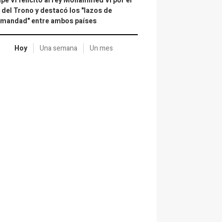
ipe VI felicitó al rey Mohammed VI por el
 del Trono y destacó los "lazos de
rmandad" entre ambos países
Hoy
Una semana
Un mes