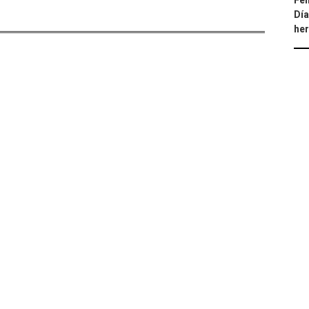
Fel
Día
he