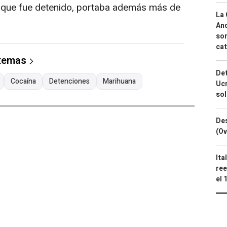
o, que fue detenido, portaba además más de
La 
And
sor
cat
 temas
Det
Cocaína
Detenciones
Marihuana
Ucr
so
Des
(Ov
Ita
ree
el 