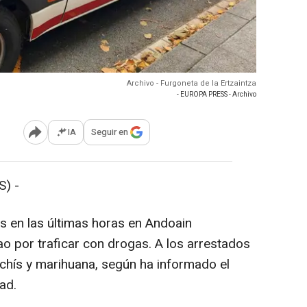
Archivo - Furgoneta de la Ertzaintza
- EUROPA PRESS - Archivo
IA
Seguir en
Abrir opciones para compartir
) -
s en las últimas horas en Andoain
ao por traficar con drogas. A los arrestados
achís y marihuana, según ha informado el
ad.