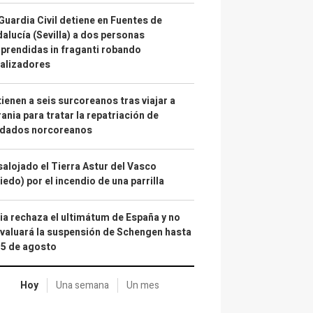
Guardia Civil detiene en Fuentes de
alucía (Sevilla) a dos personas
prendidas in fraganti robando
alizadores
ienen a seis surcoreanos tras viajar a
ania para tratar la repatriación de
ldados norcoreanos
alojado el Tierra Astur del Vasco
iedo) por el incendio de una parrilla
lia rechaza el ultimátum de España y no
valuará la suspensión de Schengen hasta
15 de agosto
Hoy
Una semana
Un mes