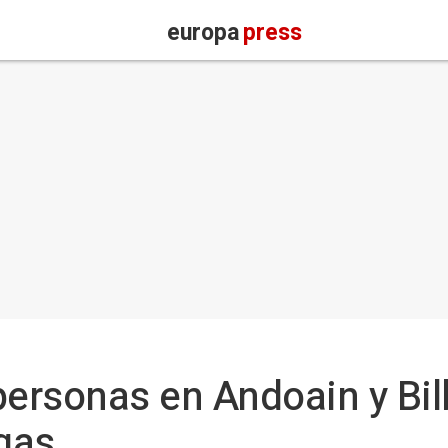
europa
press
personas en Andoain y Bil
ogas