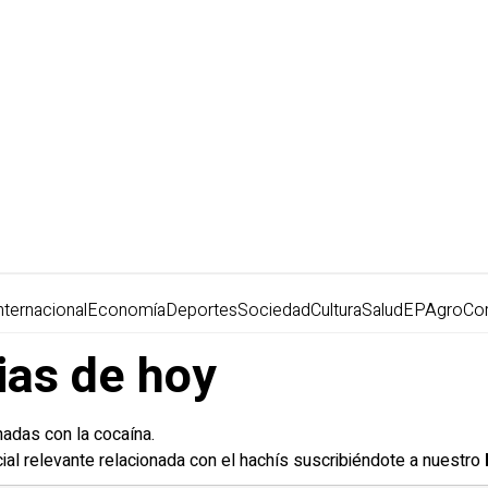
nternacional
Economía
Deportes
Sociedad
Cultura
Salud
EPAgro
Co
ias de hoy
onadas con la cocaína.
icial relevante relacionada con el hachís suscribiéndote a nuestro