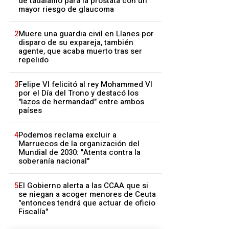
de tadalafilo para la próstata con un
mayor riesgo de glaucoma
2
Muere una guardia civil en Llanes por
disparo de su expareja, también
agente, que acaba muerto tras ser
repelido
3
Felipe VI felicitó al rey Mohammed VI
por el Día del Trono y destacó los
"lazos de hermandad" entre ambos
países
4
Podemos reclama excluir a
Marruecos de la organización del
Mundial de 2030: "Atenta contra la
soberanía nacional"
5
El Gobierno alerta a las CCAA que si
se niegan a acoger menores de Ceuta
"entonces tendrá que actuar de oficio
Fiscalía"