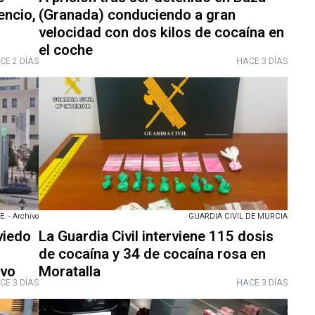
encio,
(Granada) conduciendo a gran
velocidad con dos kilos de cocaína en
el coche
CE 2 DÍAS
HACE 3 DÍAS
 - Archivo
GUARDIA CIVIL DE MURCIA
viedo
La Guardia Civil interviene 115 dosis
de cocaína y 34 de cocaína rosa en
ivo
Moratalla
CE 3 DÍAS
HACE 3 DÍAS