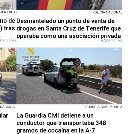
OPA PRESS
POLICÍA NACIONAL
ino de
Desmantelado un punto de venta de
) tras
drogas en Santa Cruz de Tenerife que
a
operaba como una asociación privada
CE 6 DÍAS
HACE 7 DÍAS
 NACIONAL
GUARDIA CIVIL MURCIA
ular
La Guardia Civil detiene a un
conductor que transportaba 348
gramos de cocaína en la A-7