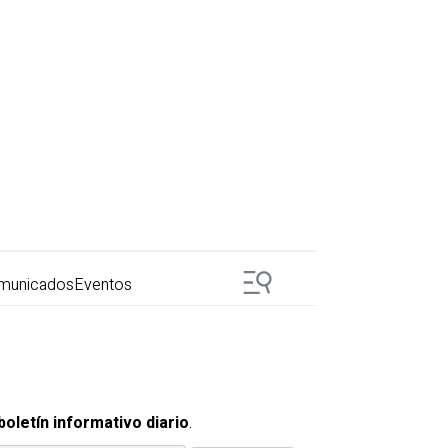
municados
Eventos
boletín informativo diario
.