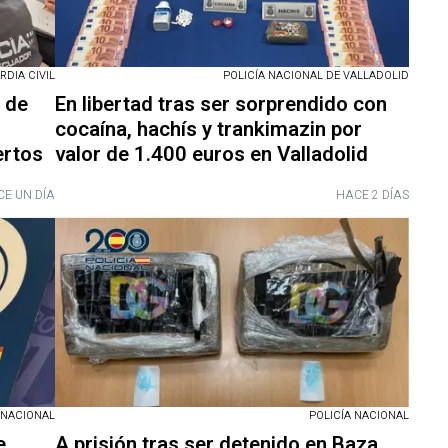
RDIA CIVIL
POLICÍA NACIONAL DE VALLADOLID
 de
En libertad tras ser sorprendido con
cocaína, hachís y trankimazin por
ertos
valor de 1.400 euros en Valladolid
E UN DÍA
HACE 2 DÍAS
 NACIONAL
POLICÍA NACIONAL
e
A prisión tras ser detenido en Baza