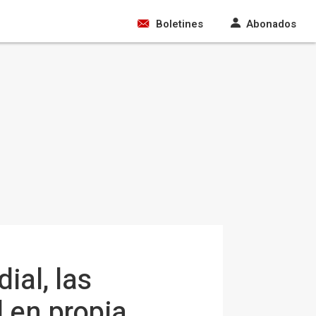
Boletines
Abonados
ial, las
l en propia