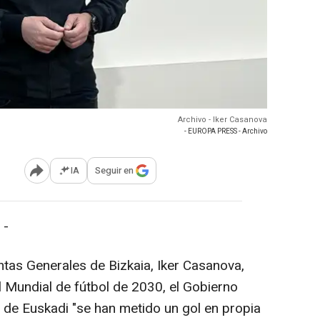
Archivo - Iker Casanova
- EUROPA PRESS - Archivo
IA
Seguir en
Abrir opciones para compartir
 -
ntas Generales de Bizkaia, Iker Casanova,
l Mundial de fútbol de 2030, el Gobierno
s de Euskadi "se han metido un gol en propia