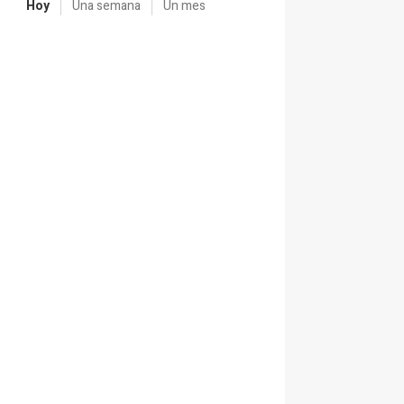
Hoy
Una semana
Un mes