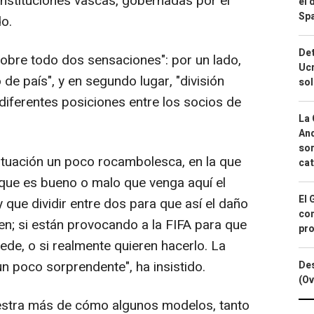
instituciones vascas, gobernadas por el
el 
Spa
o.
Det
 sobre todo dos sensaciones": por un lado,
Ucr
de país", y en segundo lugar, "división
so
 diferentes posiciones entre los socios de
La 
And
sor
situación un poco rocambolesca, en la que
cat
 que es bueno o malo que venga aquí el
El 
 que dividir entre dos para que así el daño
con
en; si están provocando a la FIFA para que
pro
sede, o si realmente quieren hacerlo. La
n poco sorprendente", ha insistido.
Des
(Ov
estra más de cómo algunos modelos, tanto