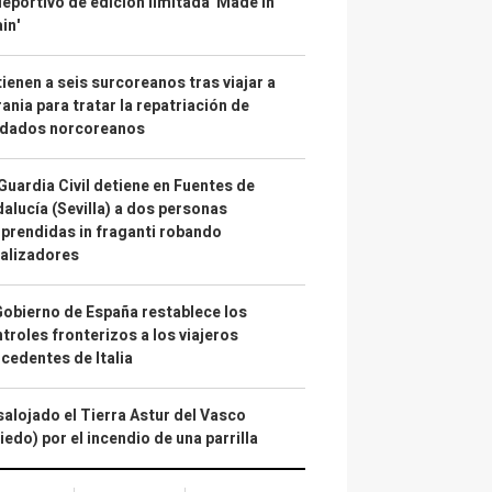
deportivo de edición limitada 'Made in
in'
ienen a seis surcoreanos tras viajar a
ania para tratar la repatriación de
ldados norcoreanos
Guardia Civil detiene en Fuentes de
alucía (Sevilla) a dos personas
prendidas in fraganti robando
alizadores
Gobierno de España restablece los
troles fronterizos a los viajeros
cedentes de Italia
alojado el Tierra Astur del Vasco
iedo) por el incendio de una parrilla