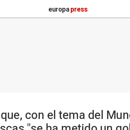
europa
press
que, con el tema del Mund
ascas "se ha metido un go