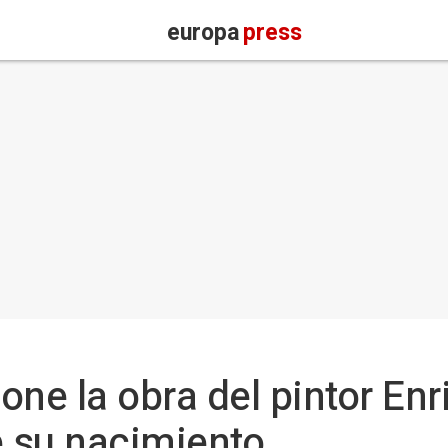
europa
press
one la obra del pintor Enr
e su nacimiento