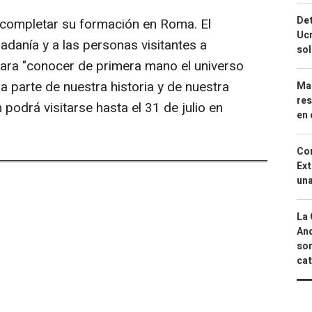
Det
 completar su formación en Roma. El
Ucr
adanía y a las personas visitantes a
so
para "conocer de primera mano el universo
a parte de nuestra historia y de nuestra
Mar
res
n podrá visitarse hasta el 31 de julio en
en 
Cor
Ext
una
La 
And
sor
cat