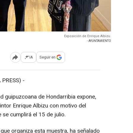
Exposición de Enrique Albizu.
- AYUNTAMIENTO
IA
Seguir en
Abrir opciones para compartir
 PRESS) -
dad guipuzcoana de Hondarribia expone,
pintor Enrique Albizu con motivo del
se cumplirá el 15 de julio.
 que organiza esta muestra, ha señalado