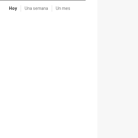
Hoy
Una semana
Un mes