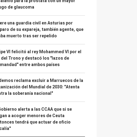
alafilo para la próstata con un mayor
esgo de glaucoma
re una guardia civil en Asturias por
paro de su expareja, también agente, que
ba muerto tras ser repelido
ipe VI felicitó al rey Mohammed VI por el
 del Trono y destacó los "lazos de
rmandad" entre ambos países
emos reclama excluir a Marruecos de la
anización del Mundial de 2030: "Atenta
tra la soberanía nacional"
Gobierno alerta a las CCAA que si se
gan a acoger menores de Ceuta
tonces tendrá que actuar de oficio
calía"