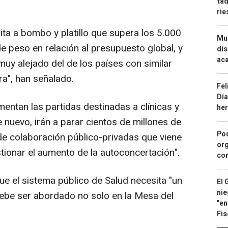
tad
ri
ita a bombo y platillo que supera los 5.000
Mue
de peso en relación al presupuesto global, y
dis
aca
 muy alejado del de los países con similar
a", han señalado.
Fel
Día
entan las partidas destinadas a clínicas y
he
 nuevo, irán a parar cientos de millones de
Pod
 de colaboración público-privadas que viene
org
ionar el aumento de la autoconcertación".
con
e el sistema público de Salud necesita "un
El 
nie
be ser abordado no solo en la Mesa del
"en
Fis