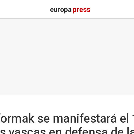
europa
press
formak se manifestará el 
les vascas en defensa de l