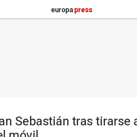
europa
press
n Sebastián tras tirarse 
el móvil