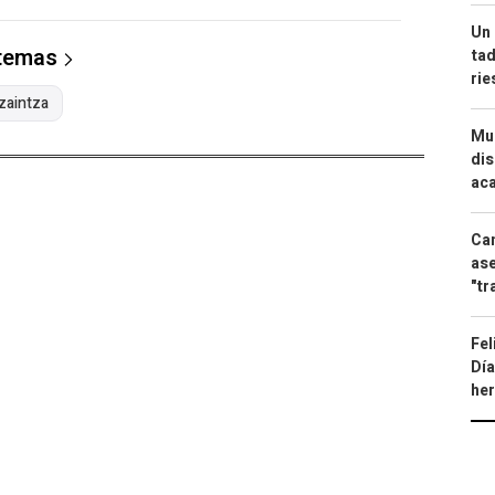
Un 
 temas
tad
ri
zaintza
Mue
dis
aca
Can
ase
"tr
Fel
Día
he