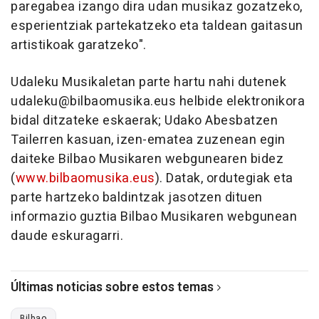
paregabea izango dira udan musikaz gozatzeko,
esperientziak partekatzeko eta taldean gaitasun
artistikoak garatzeko".
Udaleku Musikaletan parte hartu nahi dutenek
udaleku@bilbaomusika.eus helbide elektronikora
bidal ditzateke eskaerak; Udako Abesbatzen
Tailerren kasuan, izen-ematea zuzenean egin
daiteke Bilbao Musikaren webgunearen bidez
(
www.bilbaomusika.eus
). Datak, ordutegiak eta
parte hartzeko baldintzak jasotzen dituen
informazio guztia Bilbao Musikaren webgunean
daude eskuragarri.
Últimas noticias sobre estos temas
Bilbao