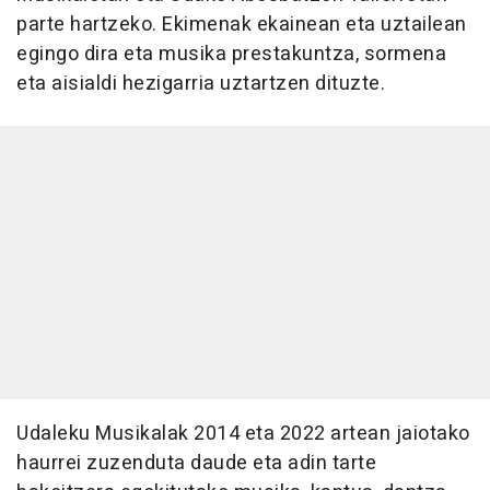
parte hartzeko. Ekimenak ekainean eta uztailean
egingo dira eta musika prestakuntza, sormena
eta aisialdi hezigarria uztartzen dituzte.
Udaleku Musikalak 2014 eta 2022 artean jaiotako
haurrei zuzenduta daude eta adin tarte