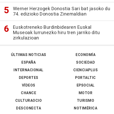
Werner Herzogek Donostia Sari bat jasoko du
74. edizioko Donostia Zinemaldian
Euskotreneko Burdinbidearen Euskal
Museoak lurrunezko hiru tren jarriko ditu
zirkulazioan
ÚLTIMAS NOTICIAS
ECONOMÍA
ESPAÑA
SOCIEDAD
INTERNACIONAL
CIENCIAPLUS
DEPORTES
PORTALTIC
VÍDEOS
EPSOCIAL
CHANCE
MOTOR
CULTURAOCIO
TURISMO
DESCONECTA
NOTIMÉRICA