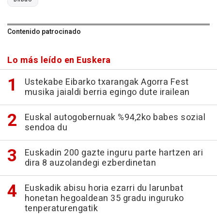
Contenido patrocinado
Lo más leído en Euskera
Ustekabe Eibarko txarangak Agorra Fest
musika jaialdi berria egingo dute irailean
Euskal autogobernuak %94,2ko babes sozial
sendoa du
Euskadin 200 gazte inguru parte hartzen ari
dira 8 auzolandegi ezberdinetan
Euskadik abisu horia ezarri du larunbat
honetan hegoaldean 35 gradu inguruko
tenperaturengatik