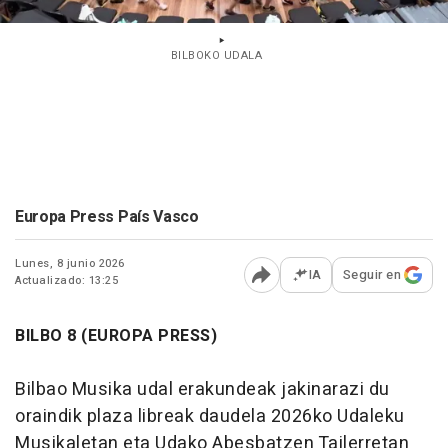
BILBOKO UDALA
Europa Press País Vasco
Lunes, 8 junio 2026
IA
Seguir en
Actualizado: 13:25
Abrir opciones para comp
BILBO 8 (EUROPA PRESS)
Bilbao Musika udal erakundeak jakinarazi du
oraindik plaza libreak daudela 2026ko Udaleku
Musikaletan eta Udako Abesbatzen Tailerretan