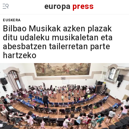
europa
press
EUSKERA
Bilbao Musikak azken plazak
ditu udaleku musikaletan eta
abesbatzen tailerretan parte
hartzeko