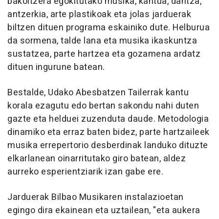
bakoitzera egokitutako musika, kantua, dantza,
antzerkia, arte plastikoak eta jolas jarduerak
biltzen dituen programa eskainiko dute. Helburua
da sormena, talde lana eta musika ikaskuntza
sustatzea, parte hartzea eta gozamena ardatz
dituen ingurune batean.
Bestalde, Udako Abesbatzen Tailerrak kantu
korala ezagutu edo bertan sakondu nahi duten
gazte eta helduei zuzenduta daude. Metodologia
dinamiko eta erraz baten bidez, parte hartzaileek
musika errepertorio desberdinak landuko dituzte
elkarlanean oinarritutako giro batean, aldez
aurreko esperientziarik izan gabe ere.
Jarduerak Bilbao Musikaren instalazioetan
egingo dira ekainean eta uztailean, "eta aukera