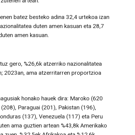
 zutenen artean.
enen batez besteko adina 32,4 urtekoa izan
nazionalitatea duten amen kasuan eta 28,7
a duten amen kasuan.
uz gero, %26,6k atzerriko nazionalitatea
n; 2023an, ama atzerritarren proportzioa
 nagusiak honako hauek dira: Maroko (620
(208), Paraguai (201), Pakistan (196),
 Honduras (137), Venezuela (117) eta Peru
 duten ama guztien artean %43,8k Amerikako
tea zuen, %32,5ek Afrikakoa eta %12,6k