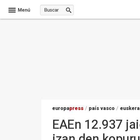
Menú
europa
press
/
país vasco
/
euskera
EAEn 12.937 jai
izan den kopuru