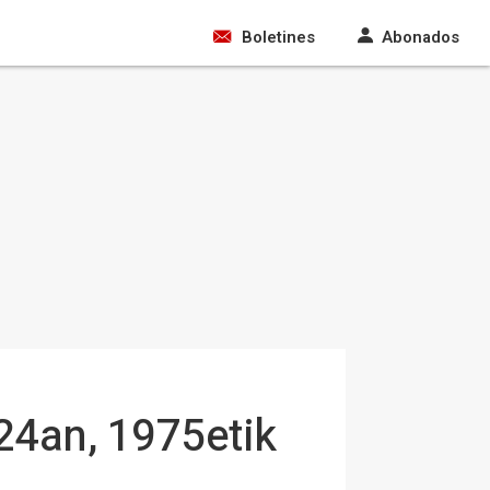
Boletines
Abonados
024an, 1975etik