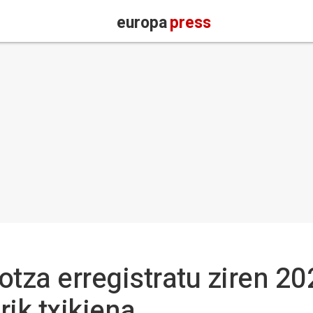
europa
press
otza erregistratu ziren 2
rik txikiena