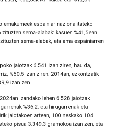
iko emakumeek espainiar nazionalitateko
 zituzten sema-alabak: kasuen %41,5ean
 zituzten sema-alabak, eta ama espainiarren
oko jaiotzak 6.541 izan ziren, hau da,
iz, %50,5 izan ziren. 2014an, ezkontzatik
9,9 izan zen.
 2024an izandako lehen 6.528 jaiotzak
igarrenak %36,2, eta hirugarrenak eta
rik jaiotakoen artean, 100 neskako 104
besteko pisua 3.349,3 gramokoa izan zen, eta