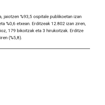
a, jaiotzen %93,5 ospitale publikoetan izan
eta %0,6 etxean. Erditzeak 12.802 izan ziren,
oz, 179 bikoitzak eta 3 hirukoitzak. Erditze
iren (%5,8).