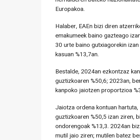
Europakoa.
Halaber, EAEn bizi diren atzerr
emakumeek baino gazteago izan
30 urte baino gutxiagorekin izan
kasuan %13,7an.
Bestalde, 2024an ezkontzaz kanp
guztizkoaren %50,6; 2023an, berr
kanpoko jaiotzen proportzioa %3
Jaiotza ordena kontuan hartuta,
guztizkoaren %50,5 izan ziren, b
ondorengoak %13,3. 2024an bizi
mutil jaio ziren; mutilen batez 