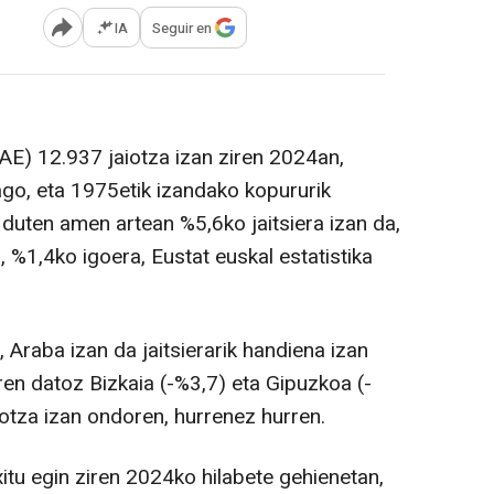
IA
Seguir en
Abrir opciones para compartir
E) 12.937 jaiotza izan ziren 2024an,
ago, eta 1975etik izandako kopururik
a duten amen artean %5,6ko jaitsiera izan da,
, %1,4ko igoera, Eustat euskal estatistika
Araba izan da jaitsierarik handiena izan
ren datoz Bizkaia (-%3,7) eta Gipuzkoa (-
iotza izan ondoren, hurrenez hurren.
xitu egin ziren 2024ko hilabete gehienetan,