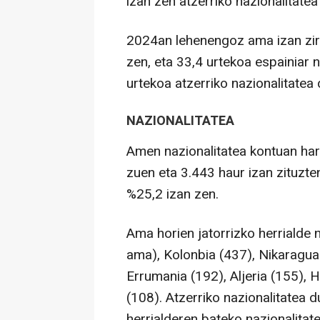
izan zen atzerriko nazionalitatea
2024an lehenengoz ama izan zir
zen, eta 33,4 urtekoa espainiar 
urtekoa atzerriko nazionalitate
NAZIONALITATEA
Amen nazionalitatea kontuan hart
zuen eta 3.443 haur izan zituzte
%25,2 izan zen.
Ama horien jatorrizko herrialde
ama), Kolonbia (437), Nikaragua 
Errumania (192), Aljeria (155),
(108). Atzerriko nazionalitatea
herrialderen bateko nazionalita