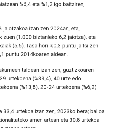
maiatzean %6,4 eta %1,2 igo baitziren,
8 jaiotzakoa izan zen 2024an, eta,
ak zuen (1.000 biztanleko 6,2 jaiotza), eta
iak (5,6). Tasa hori %0,3 puntu jaitsi zen
,1 puntu 2014koaren aldean.
akumeen taldean izan zen, guztizkoaren
39 urtekoena (%33,4), 40 urte edo
tekoena (%13,8), 20-24 urtekoena (%6,2)
 33,4 urtekoa izan zen, 2023ko bera; balioa
zionalitateko amen artean eta 30,8 urtekoa