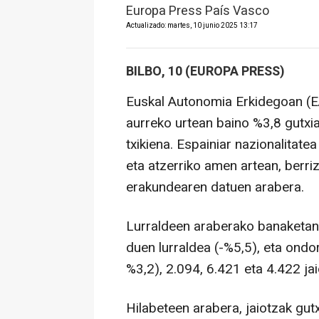
Europa Press País Vasco
Actualizado: martes, 10 junio 2025 13:17
BILBO, 10 (EUROPA PRESS)
Euskal Autonomia Erkidegoan (EA
aurreko urtean baino %3,8 gutxi
txikiena. Espainiar nazionalitate
eta atzerriko amen artean, berriz
erakundearen datuen arabera.
Lurraldeen araberako banaketan, 
duen lurraldea (-%5,5), eta ondo
%3,2), 2.094, 6.421 eta 4.422 ja
Hilabeteen arabera, jaiotzak gut