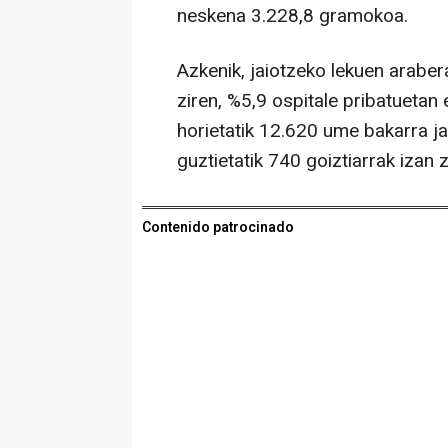
neskena 3.228,8 gramokoa.
Azkenik, jaiotzeko lekuen araber
ziren, %5,9 ospitale pribatuetan 
horietatik 12.620 ume bakarra jai
guztietatik 740 goiztiarrak izan z
Contenido patrocinado