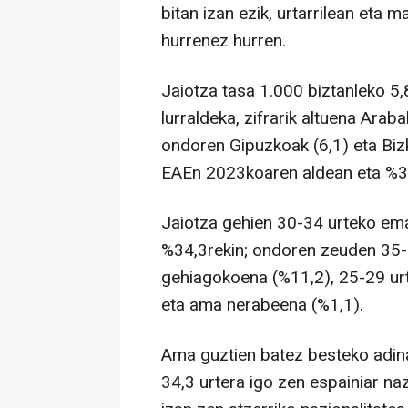
bitan izan ezik, urtarrilean eta 
hurrenez hurren.
Jaiotza tasa 1.000 biztanleko 5,
lurraldeka, zifrarik altuena Arab
ondoren Gipuzkoak (6,1) eta Bizka
EAEn 2023koaren aldean eta %3
Jaiotza gehien 30-34 urteko em
%34,3rekin; ondoren zeuden 35-
gehiagokoena (%11,2), 25-29 ur
eta ama nerabeena (%1,1).
Ama guztien batez besteko adina
34,3 urtera igo zen espainiar na