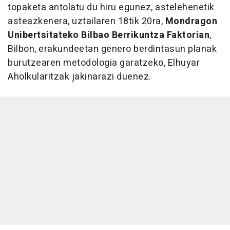
topaketa antolatu du hiru egunez, astelehenetik
asteazkenera, uztailaren 18tik 20ra,
Mondragon
Unibertsitateko Bilbao Berrikuntza Faktorian
,
Bilbon, erakundeetan genero berdintasun planak
burutzearen metodologia garatzeko, Elhuyar
Aholkularitzak jakinarazi duenez.