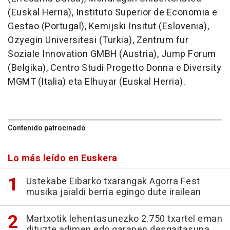
(Euskal Herria), Instituto Superior de Economia e
Gestao (Portugal), Kemijski Insitut (Eslovenia),
Ozyegin Universitesi (Turkia), Zentrum fur
Soziale Innovation GMBH (Austria), Jump Forum
(Belgika), Centro Studi Progetto Donna e Diversity
MGMT (Italia) eta Elhuyar (Euskal Herria).
Contenido patrocinado
Lo más leído en Euskera
Ustekabe Eibarko txarangak Agorra Fest
musika jaialdi berria egingo dute irailean
Martxotik lehentasunezko 2.750 txartel eman
dituzte adimen edo garapen desgaitasuna