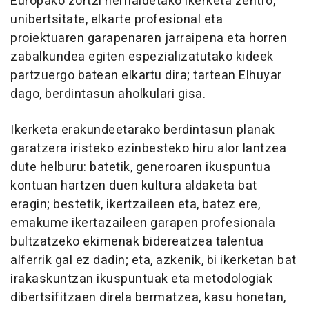
Europako zortzi herrialdetako ikerketa zentro,
unibertsitate, elkarte profesional eta
proiektuaren garapenaren jarraipena eta horren
zabalkundea egiten espezializatutako kideek
partzuergo batean elkartu dira; tartean Elhuyar
dago, berdintasun aholkulari gisa.
Ikerketa erakundeetarako berdintasun planak
garatzera iristeko ezinbesteko hiru alor lantzea
dute helburu: batetik, generoaren ikuspuntua
kontuan hartzen duen kultura aldaketa bat
eragin; bestetik, ikertzaileen eta, batez ere,
emakume ikertazaileen garapen profesionala
bultzatzeko ekimenak bidereatzea talentua
alferrik gal ez dadin; eta, azkenik, bi ikerketan bat
irakaskuntzan ikuspuntuak eta metodologiak
dibertsifitzaen direla bermatzea, kasu honetan,