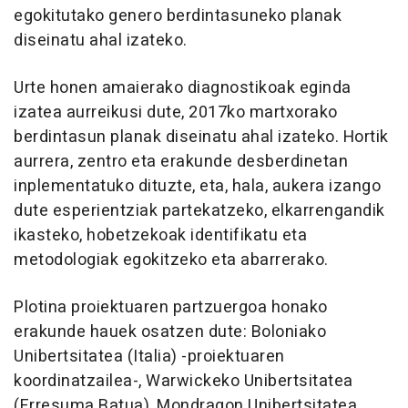
egokitutako genero berdintasuneko planak
diseinatu ahal izateko.
Urte honen amaierako diagnostikoak eginda
izatea aurreikusi dute, 2017ko martxorako
berdintasun planak diseinatu ahal izateko. Hortik
aurrera, zentro eta erakunde desberdinetan
inplementatuko dituzte, eta, hala, aukera izango
dute esperientziak partekatzeko, elkarrengandik
ikasteko, hobetzekoak identifikatu eta
metodologiak egokitzeko eta abarrerako.
Plotina proiektuaren partzuergoa honako
erakunde hauek osatzen dute: Boloniako
Unibertsitatea (Italia) -proiektuaren
koordinatzailea-, Warwickeko Unibertsitatea
(Erresuma Batua), Mondragon Unibertsitatea