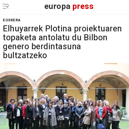
europa
press
EUSKERA
Elhuyarrek Plotina proiektuaren
topaketa antolatu du Bilbon
genero berdintasuna
bultzatzeko