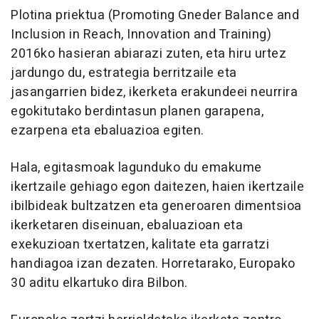
Plotina priektua (Promoting Gneder Balance and
Inclusion in Reach, Innovation and Training)
2016ko hasieran abiarazi zuten, eta hiru urtez
jardungo du, estrategia berritzaile eta
jasangarrien bidez, ikerketa erakundeei neurrira
egokitutako berdintasun planen garapena,
ezarpena eta ebaluazioa egiten.
Hala, egitasmoak lagunduko du emakume
ikertzaile gehiago egon daitezen, haien ikertzaile
ibilbideak bultzatzen eta generoaren dimentsioa
ikerketaren diseinuan, ebaluazioan eta
exekuzioan txertatzen, kalitate eta garratzi
handiagoa izan dezaten. Horretarako, Europako
30 aditu elkartuko dira Bilbon.