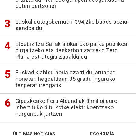
duten pertsonei
Euskal autogobernuak %94,2ko babes sozial
sendoa du
Etxebizitza Sailak alokairuko parke publikoa
birgaitzeko eta deskarbonizatzeko Zero
Plana estrategia zabaldu du
Euskadik abisu horia ezarri du larunbat
honetan hegoaldean 35 gradu inguruko
tenperaturengatik
Gipuzkoako Foru Aldundiak 3 milioi euro
inbertituko ditu kotxe elektrikoentzako
harguneak jartzen
ÚLTIMAS NOTICIAS
ECONOMÍA