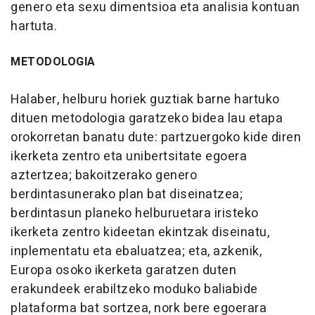
genero eta sexu dimentsioa eta analisia kontuan
hartuta.
METODOLOGIA
Halaber, helburu horiek guztiak barne hartuko
dituen metodologia garatzeko bidea lau etapa
orokorretan banatu dute: partzuergoko kide diren
ikerketa zentro eta unibertsitate egoera
aztertzea; bakoitzerako genero
berdintasunerako plan bat diseinatzea;
berdintasun planeko helburuetara iristeko
ikerketa zentro kideetan ekintzak diseinatu,
inplementatu eta ebaluatzea; eta, azkenik,
Europa osoko ikerketa garatzen duten
erakundeek erabiltzeko moduko baliabide
plataforma bat sortzea, nork bere egoerara