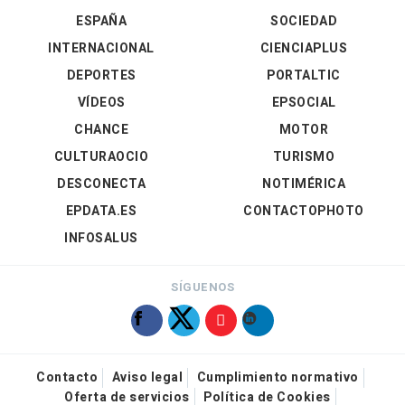
ESPAÑA
SOCIEDAD
INTERNACIONAL
CIENCIAPLUS
DEPORTES
PORTALTIC
VÍDEOS
EPSOCIAL
CHANCE
MOTOR
CULTURAOCIO
TURISMO
DESCONECTA
NOTIMÉRICA
EPDATA.ES
CONTACTOPHOTO
INFOSALUS
SÍGUENOS
Contacto
Aviso legal
Cumplimiento normativo
Oferta de servicios
Política de Cookies