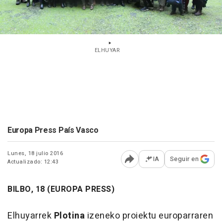
ELHUYAR
Europa Press País Vasco
Lunes, 18 julio 2016
IA
Seguir en
Actualizado: 12:43
Abrir opciones para comp
BILBO, 18 (EUROPA PRESS)
Elhuyarrek
Plotina
izeneko proiektu europarraren