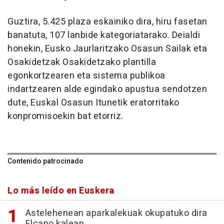
Guztira, 5.425 plaza eskainiko dira, hiru fasetan
banatuta, 107 lanbide kategoriatarako. Deialdi
honekin, Eusko Jaurlaritzako Osasun Sailak eta
Osakidetzak Osakidetzako plantilla
egonkortzearen eta sistema publikoa
indartzearen alde egindako apustua sendotzen
dute, Euskal Osasun Itunetik eratorritako
konpromisoekin bat etorriz.
Contenido patrocinado
Lo más leído en Euskera
Astelehenean aparkalekuak okupatuko dira
Elcano kalean