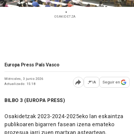
OSAKIDETZA
Europa Press País Vasco
Miércoles, 3 junio 2026
IA
Seguir en
Actualizado: 15:18
Abrir opciones para comp
BILBO 3 (EUROPA PRESS)
Osakidetzak 2023-2024-2025eko lan eskaintza
publikoaren bigarren fasean izena emateko
prozesua jarri zuen martxan asteartean,