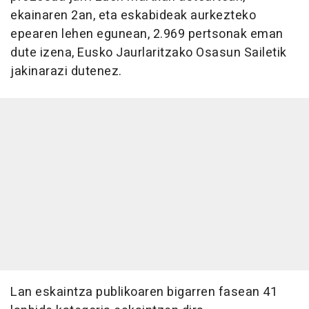
ekainaren 2an, eta eskabideak aurkezteko
epearen lehen egunean, 2.969 pertsonak eman
dute izena, Eusko Jaurlaritzako Osasun Sailetik
jakinarazi dutenez.
Lan eskaintza publikoaren bigarren fasean 41