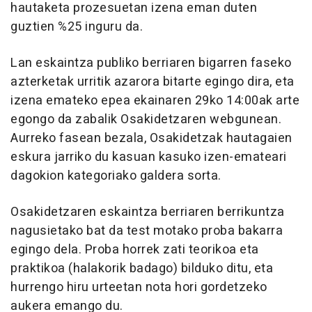
hautaketa prozesuetan izena eman duten
guztien %25 inguru da.
Lan eskaintza publiko berriaren bigarren faseko
azterketak urritik azarora bitarte egingo dira, eta
izena emateko epea ekainaren 29ko 14:00ak arte
egongo da zabalik Osakidetzaren webgunean.
Aurreko fasean bezala, Osakidetzak hautagaien
eskura jarriko du kasuan kasuko izen-emateari
dagokion kategoriako galdera sorta.
Osakidetzaren eskaintza berriaren berrikuntza
nagusietako bat da test motako proba bakarra
egingo dela. Proba horrek zati teorikoa eta
praktikoa (halakorik badago) bilduko ditu, eta
hurrengo hiru urteetan nota hori gordetzeko
aukera emango du.