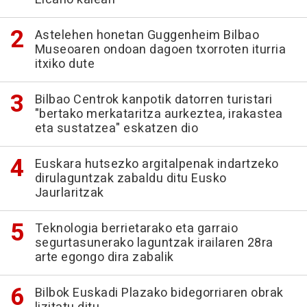
Astelehen honetan Guggenheim Bilbao
Museoaren ondoan dagoen txorroten iturria
itxiko dute
Bilbao Centrok kanpotik datorren turistari
"bertako merkataritza aurkeztea, irakastea
eta sustatzea" eskatzen dio
Euskara hutsezko argitalpenak indartzeko
dirulaguntzak zabaldu ditu Eusko
Jaurlaritzak
Teknologia berrietarako eta garraio
segurtasunerako laguntzak irailaren 28ra
arte egongo dira zabalik
Bilbok Euskadi Plazako bidegorriaren obrak