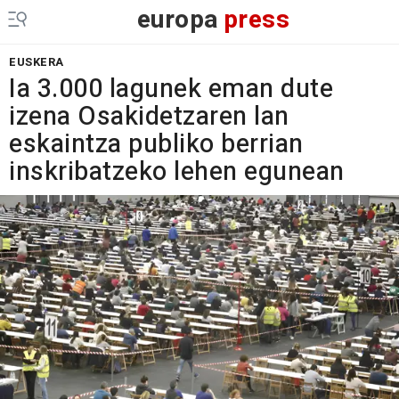
europa
press
EUSKERA
Ia 3.000 lagunek eman dute
izena Osakidetzaren lan
eskaintza publiko berrian
inskribatzeko lehen egunean