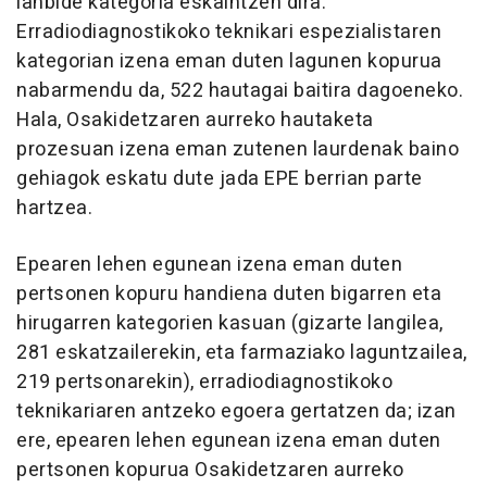
lanbide kategoria eskaintzen dira.
Erradiodiagnostikoko teknikari espezialistaren
kategorian izena eman duten lagunen kopurua
nabarmendu da, 522 hautagai baitira dagoeneko.
Hala, Osakidetzaren aurreko hautaketa
prozesuan izena eman zutenen laurdenak baino
gehiagok eskatu dute jada EPE berrian parte
hartzea.
Epearen lehen egunean izena eman duten
pertsonen kopuru handiena duten bigarren eta
hirugarren kategorien kasuan (gizarte langilea,
281 eskatzailerekin, eta farmaziako laguntzailea,
219 pertsonarekin), erradiodiagnostikoko
teknikariaren antzeko egoera gertatzen da; izan
ere, epearen lehen egunean izena eman duten
pertsonen kopurua Osakidetzaren aurreko