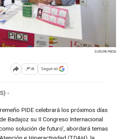
EUROPA PRESS
IA
Seguir en
Abrir opciones para compartir
S) -
tremeño PIDE celebrará los próximos días
 de Badajoz su II Congreso Internacional
 como solución de futuro', abordará temas
 Atención e Hiperactividad (TDAH), la