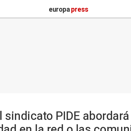
europa
press
 sindicato PIDE abordará
dad en la red o las comu