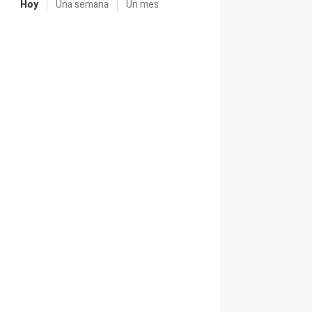
Hoy
Una semana
Un mes