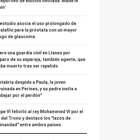
deportivo de edición limitada 'Made in
in'
estudio asocia el uso prolongado de
alafilo para la próstata con un mayor
esgo de glaucoma
re una guardia civil en Llanes por
paro de su expareja, también agente, que
ba muerto tras ser repelido
tabria despide a Paula, la joven
sinada en Perines, y su padre invita a
abajar por el perdón"
ipe VI felicitó al rey Mohammed VI por el
 del Trono y destacó los "lazos de
rmandad" entre ambos países