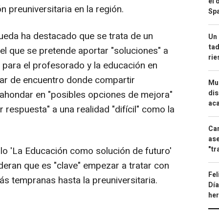
el 
 preuniversitaria en la región.
Spa
ueda ha destacado que se trata de un
Un 
tad
el que se pretende aportar "soluciones" a
ri
d para el profesorado y la educación en
gar de encuentro donde compartir
Mue
dis
 ahondar en "posibles opciones de mejora"
aca
 respuesta" a una realidad "difícil" como la
Can
ase
"tr
lo 'La Educación como solución de futuro'
deran que es "clave" empezar a tratar con
Fel
s tempranas hasta la preuniversitaria.
Día
he