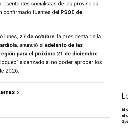
esentantes socialistas de las provincias
n confirmado fuentes del
PSOE de
o lunes,
27 de octubre
, la presidenta de la
ardiola
, anunció el
adelanto de las
región para el próximo 21 de diciembre
"bloqueo" alcanzado al no poder aprobar los
de 2026.
 temas
L
El 
el 
Spa