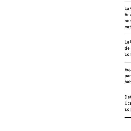
La 
And
sor
cat
La 
de 
com
Esp
par
hab
Det
Ucr
so