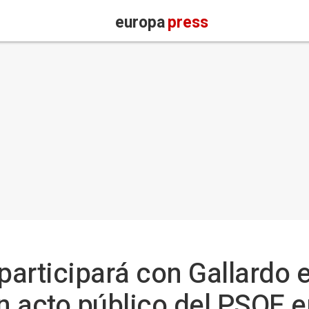
europa
press
articipará con Gallardo e
n acto público del PSOE 