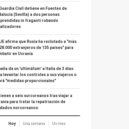
Guardia Civil detiene en Fuentes de
alucía (Sevilla) a dos personas
prendidas in fraganti robando
alizadores
UE afirma que Rusia ha reclutado a "más
28.000 extranjeros de 135 países" para
batir en Ucrania
aña da un 'ultimátum' a Italia de 3 días
a levantar los controles a sus viajeros o
rá "medidas proporcionales"
ienen a seis surcoreanos tras viajar a
ania para tratar la repatriación de
ldados norcoreanos
Hoy
Una semana
Un mes