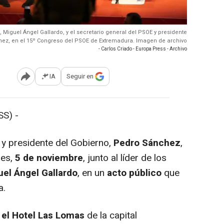
, Miguel Ángel Gallardo, y el secretario general del PSOE y presidente
hez, en el 15º Congreso del PSOE de Extremadura. Imagen de archivo
- Carlos Criado - Europa Press - Archivo
IA
Seguir en
Abrir opciones para compartir
S) -
y presidente del Gobierno,
Pedro Sánchez
,
les,
5 de noviembre
, junto al líder de los
el Ángel Gallardo
, en un
acto público
que
a.
n el Hotel Las Lomas
de la capital