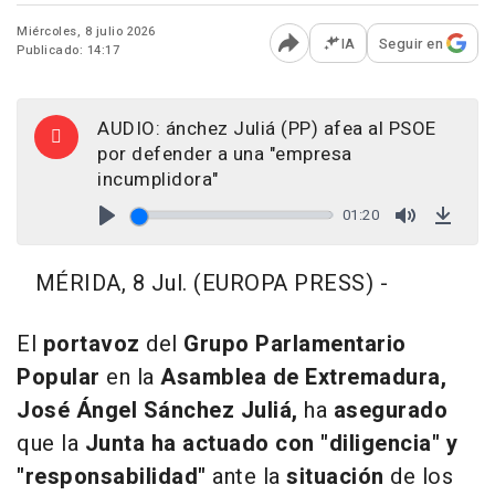
Miércoles, 8 julio 2026
IA
Seguir en
Publicado: 14:17
Abrir opciones para comp
AUDIO: ánchez Juliá (PP) afea al PSOE
por defender a una "empresa
incumplidora"
01:20
Play
Mute
Down
MÉRIDA, 8 Jul. (EUROPA PRESS) -
El
portavoz
del
Grupo Parlamentario
Popular
en la
Asamblea de Extremadura,
José Ángel Sánchez Juliá,
ha
asegurado
que la
Junta ha actuado con "diligencia" y
"responsabilidad"
ante la
situación
de los