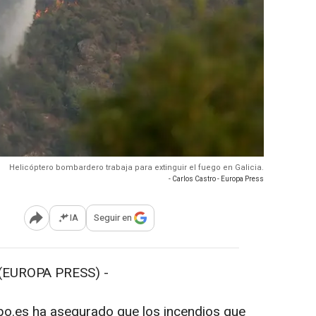
Helicóptero bombardero trabaja para extinguir el fuego en Galicia.
- Carlos Castro - Europa Press
IA
Seguir en
Abrir opciones para compartir
(EUROPA PRESS) -
po.es ha asegurado que los incendios que