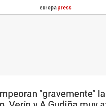
europa
press
mpeoran "gravemente" la 
co, Verín y A Gudiña muy 