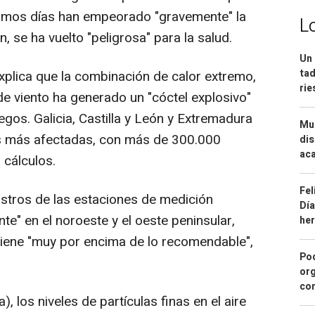
ltimos días han empeorado "gravemente" la
L
n, se ha vuelto "peligrosa" para la salud.
Un 
tad
xplica que la combinación de calor extremo,
ri
e viento ha generado un "cóctel explosivo"
gos. Galicia, Castilla y León y Extremadura
Mue
es más afectadas, con más de 300.000
dis
aca
 cálculos.
Fel
stros de las estaciones de medición
Día
te" en el noroeste y el oeste peninsular,
he
iene "muy por encima de lo recomendable",
Pod
org
con
los niveles de partículas finas en el aire