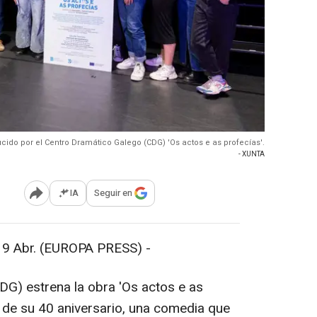
ido por el Centro Dramático Galego (CDG) 'Os actos e as profecías'.
- XUNTA
IA
Seguir en
Abrir opciones para compartir
Abr. (EUROPA PRESS) -
G) estrena la obra 'Os actos e as
l de su 40 aniversario, una comedia que