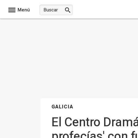
Menú
GALICIA
El Centro Dramá
profecías' con f