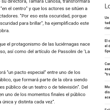
de su directora, Tamara Canosa, transformará
L
"en el centro" y que los actores se sitúen a
ctadores. "Por eso esta oscuridad, porque
Un 
scuridad para brillar", ha ejemplificado este
tad
ri
obra.
El 
ue el protagonismo de las luciérnagas nace
el 
o, así como del artículo de Passolini de 'La
Spa
.
Can
ase
 "un pacto especial" entre uno de los
"tr
úblico, que formará parte de la obra siendo
s público de un teatro o de televisión". Del
Mue
dis
 uno de los momentos finales el público
aca
 única y distinta cada vez".