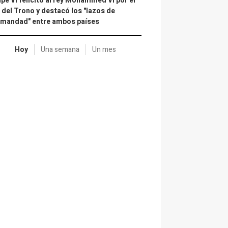
ipe VI felicitó al rey Mohammed VI por el
 del Trono y destacó los "lazos de
rmandad" entre ambos países
Hoy
Una semana
Un mes