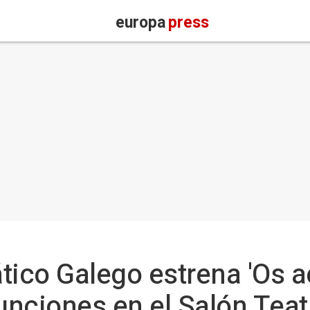
europa
press
tico Galego estrena 'Os a
unciones en el Salón Teat