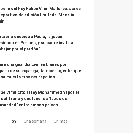
coche del Rey Felipe VI en Mallorca: así es
deportivo de edición limitada 'Made in
in'
tabria despide a Paula, la joven
sinada en Perines, y su padre invita a
abajar por el perdón"
re una guardia civil en Llanes por
paro de su expareja, también agente, que
ba muerto tras ser repelido
ipe VI felicitó al rey Mohammed VI por el
 del Trono y destacó los "lazos de
rmandad" entre ambos países
Hoy
Una semana
Un mes