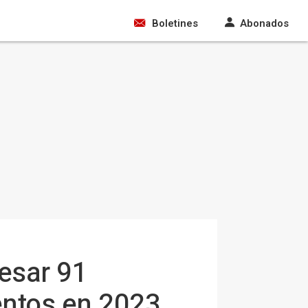
Boletines
Abonados
resar 91
entos en 2023