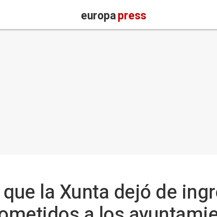
europa
press
 que la Xunta dejó de ing
ometidos a los ayuntami