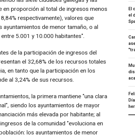
iendo las siete ciudades gallegas y las
ue en proporción al total de ingresos menos
El 
el 
 8,84% respectivamente), valores que
Spa
os ayuntamientos de menor tamaño, o al
entre 5.001 y 10.000 habitantes".
Can
ase
"tr
s de la participación de ingresos del
resentan el 32,68% de los recursos totales
Mue
ia, en tanto que la participación en los
dis
aca
nde al 3,24% de sus recursos.
Fel
tamientos, la primera mantiene "una clara
Día
nal", siendo los ayuntamientos de mayor
he
nanciación más elevada por habitante; al
os ingresos de la comunidad "evoluciona en
a población: los ayuntamientos de menor