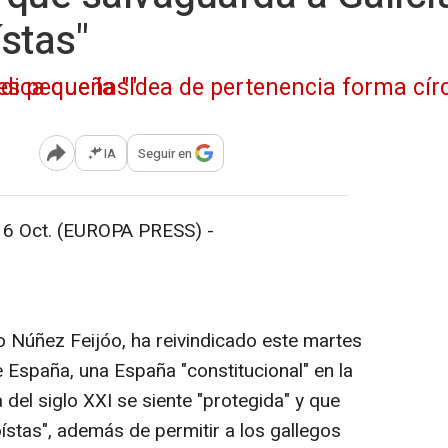
ístas"
e "solo hostiles en las mentalidades pequeñas"
IA
Seguir en
Abrir opciones para compartir
Oct. (EUROPA PRESS) -
to Núñez Feijóo, ha reivindicado este martes
e España, una España "constitucional" en la
a del siglo XXI se siente "protegida" y que
oístas", además de permitir a los gallegos