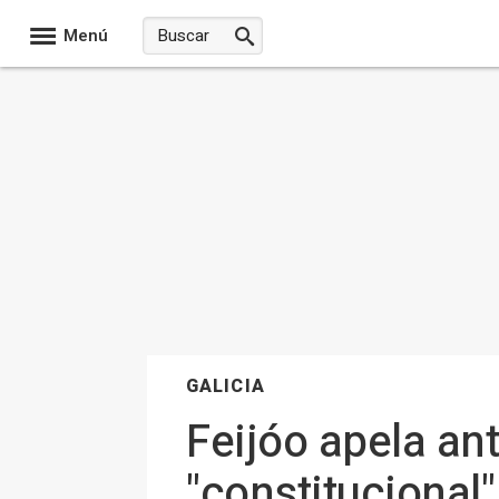
Menú
GALICIA
Feijóo apela an
"constitucional