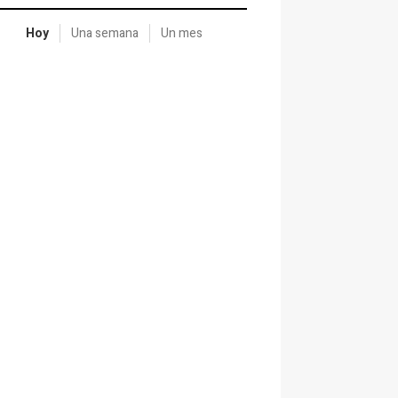
Hoy
Una semana
Un mes