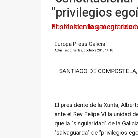
"privilegios ego
El presidente gallego reivindica que la "idea de pertenencia forma círculos concéntricos" qu
Europa Press Galicia
Actualizado: martes, 6 octubre 2015 14:10
SANTIAGO DE COMPOSTELA, 6 
El presidente de la Xunta, Alber
ante el Rey Felipe VI la unidad d
que la "singularidad" de la Galici
"salvaguarda" de "privilegios eg