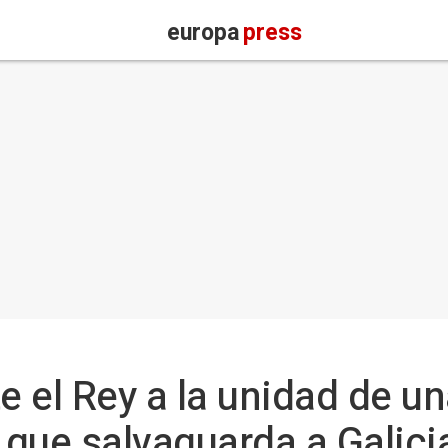
europa
press
te el Rey a la unidad de u
" que salvaguarda a Galici