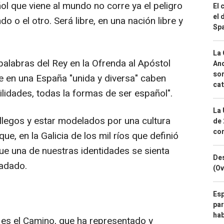
ol que viene al mundo no corre ya el peligro
El 
el 
o o el otro. Será libre, en una nación libre y
Spa
La 
alabras del Rey en la Ofrenda al Apóstol
And
sor
 en una España "unida y diversa" caben
cat
ilidades, todas la formas de ser español".
La 
allegos y estar modelados por una cultura
de 
com
e, en la Galicia de los mil ríos que definió
ue una de nuestras identidades se sienta
Des
ladado.
(Ov
Esp
par
hab
e es el Camino, que ha representado y