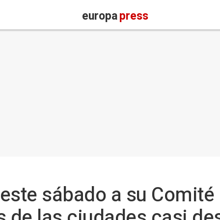
europa
press
 este sábado a su Comité
s de las ciudades casi de