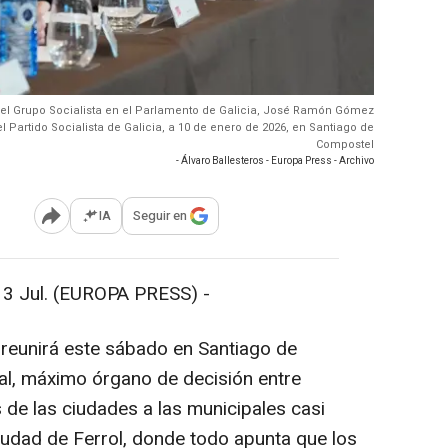
z del Grupo Socialista en el Parlamento de Galicia, José Ramón Gómez
l Partido Socialista de Galicia, a 10 de enero de 2026, en Santiago de
Compostel
- Álvaro Ballesteros - Europa Press - Archivo
IA
Seguir en
Abrir opciones para compartir
Jul. (EUROPA PRESS) -
a reunirá este sábado en Santiago de
l, máximo órgano de decisión entre
 de las ciudades a las municipales casi
iudad de Ferrol, donde todo apunta que los