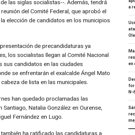
apo
e las siglas socialistas--. Además, tendrá
a r
reunión del Comité Federal, que aprobó el
 la elección de candidatos en los municipios
Ucr
ata
Ole
presentación de precandidaturas ya
Mar
nes, los socialistas llegan al Comité Nacional
res
os sus candidatos en las ciudades
en 
onde se enfrentarán el exalcalde Ángel Mato
Dec
 cabeza de lista en las municipales.
for
N-6
rnes han quedado proclamadas las
 Santiago, Natalia González en Ourense,
Sán
rec
iguel Fernández en Lugo.
mej
ambién ha ratificado las candidaturas a