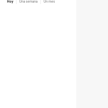
Hoy
Una semana
Un mes