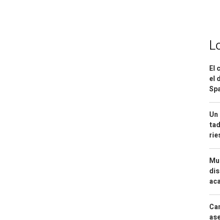
L
El 
el 
Spa
Un 
tad
ri
Mue
dis
aca
Can
ase