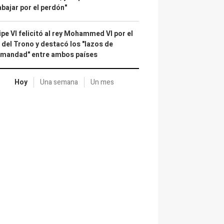
abajar por el perdón"
ipe VI felicitó al rey Mohammed VI por el
 del Trono y destacó los "lazos de
rmandad" entre ambos países
Hoy
Una semana
Un mes