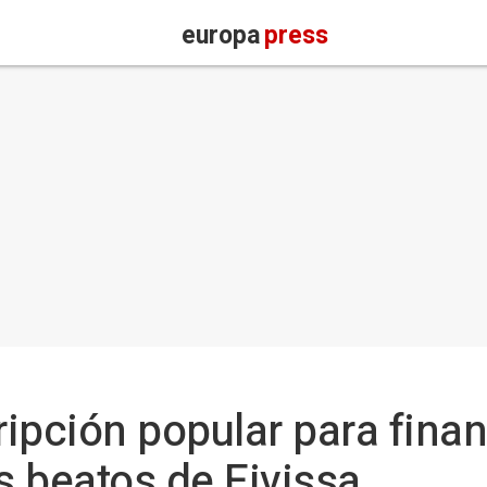
europa
press
ipción popular para financ
s beatos de Eivissa