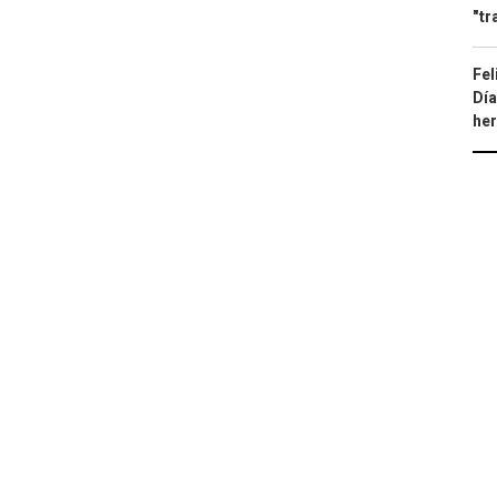
"tr
Fel
Día
he