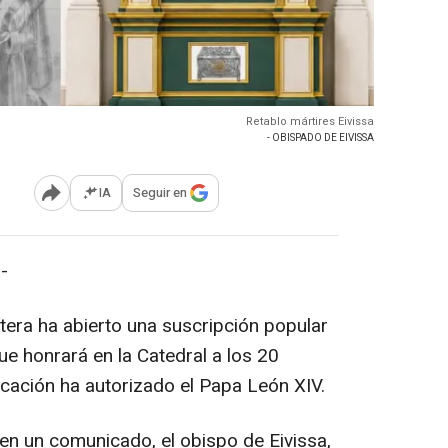
Retablo mártires Eivissa
- OBISPADO DE EIVISSA
IA
Seguir en
Abrir opciones para compartir
-
tera ha abierto una suscripción popular
ue honrará en la Catedral a los 20
icación ha autorizado el Papa León XIV.
en un comunicado, el obispo de Eivissa,