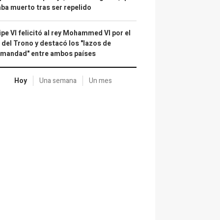
ba muerto tras ser repelido
ipe VI felicitó al rey Mohammed VI por el
 del Trono y destacó los "lazos de
rmandad" entre ambos países
Hoy
Una semana
Un mes