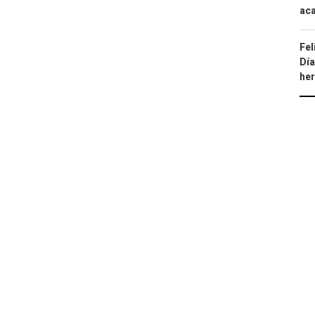
aca
Fel
Día
he