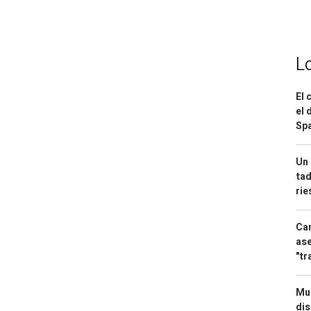
L
El 
el 
Spa
Un 
tad
ri
Can
ase
"tr
Mue
dis