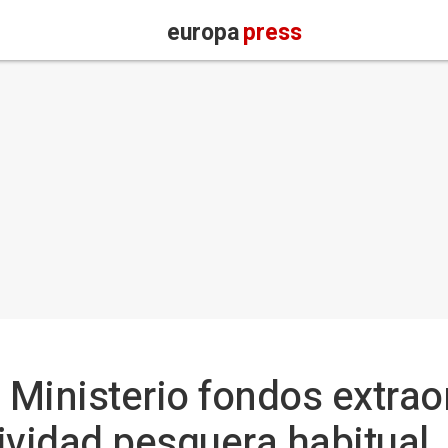
europa
press
l Ministerio fondos extrao
ividad pesquera habitual