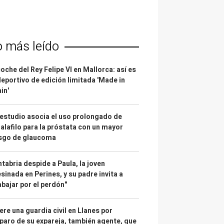
o más leído
coche del Rey Felipe VI en Mallorca: así es
deportivo de edición limitada 'Made in
in'
estudio asocia el uso prolongado de
alafilo para la próstata con un mayor
esgo de glaucoma
tabria despide a Paula, la joven
sinada en Perines, y su padre invita a
abajar por el perdón"
re una guardia civil en Llanes por
paro de su expareja, también agente, que