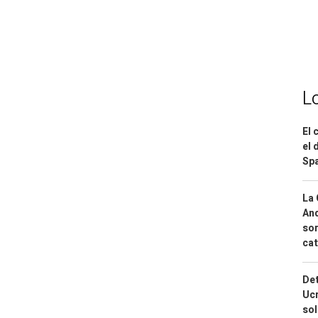
L
El 
el 
Spa
La 
And
sor
cat
Det
Ucr
so