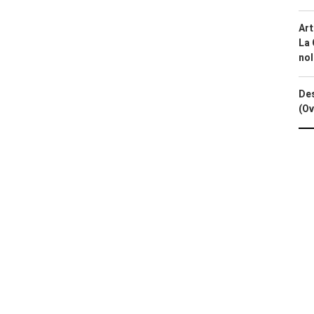
Art
La 
nol
Des
(Ov