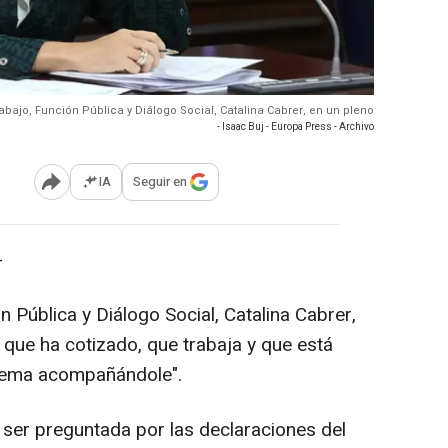
rabajo, Función Pública y Diálogo Social, Catalina Cabrer, en un pleno
- Isaac Buj - Europa Press - Archivo
IA
Seguir en
Abrir opciones para compartir
-
n Pública y Diálogo Social, Catalina Cabrer,
 que ha cotizado, que trabaja y que está
stema acompañándole".
l ser preguntada por las declaraciones del