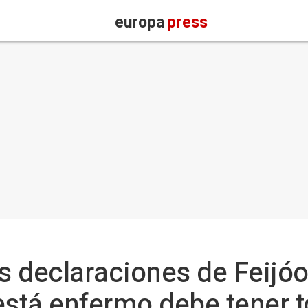
europa
press
as declaraciones de Feijóo
está enfermo debe tener t