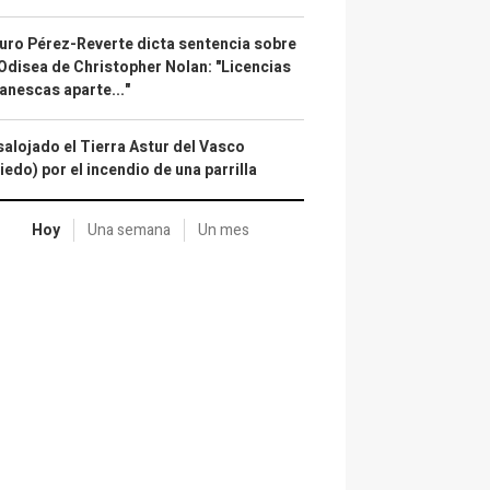
uro Pérez-Reverte dicta sentencia sobre
Odisea de Christopher Nolan: "Licencias
anescas aparte..."
alojado el Tierra Astur del Vasco
iedo) por el incendio de una parrilla
Hoy
Una semana
Un mes