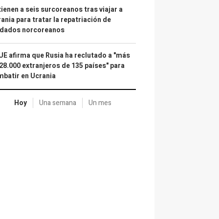
ienen a seis surcoreanos tras viajar a
ania para tratar la repatriación de
ldados norcoreanos
UE afirma que Rusia ha reclutado a "más
28.000 extranjeros de 135 países" para
batir en Ucrania
Hoy
Una semana
Un mes