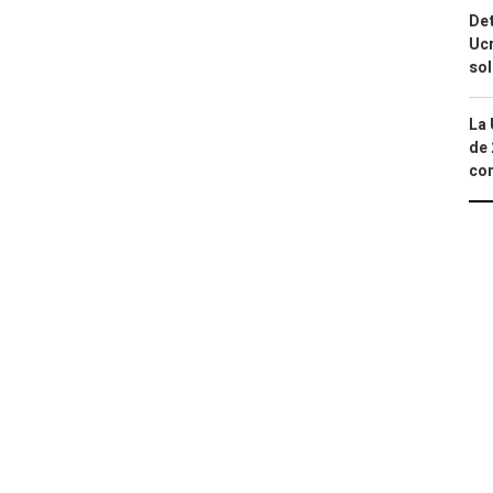
Det
Ucr
so
La 
de 
com