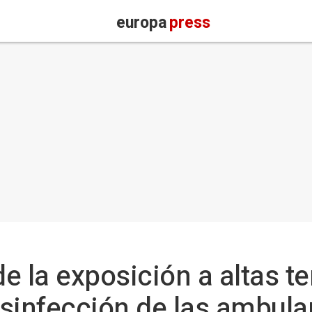
europa
press
e la exposición a altas t
desinfección de las ambul