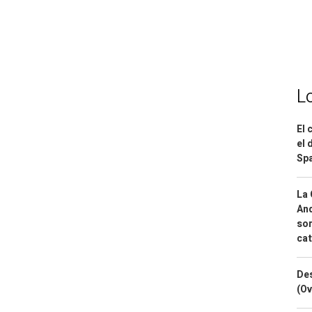
L
El 
el 
Spa
La 
And
sor
cat
Des
(Ov