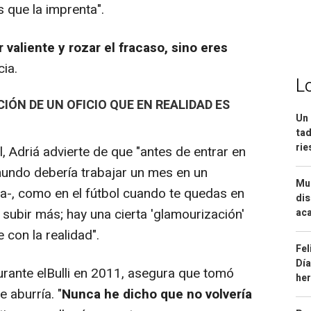
 que la imprenta".
valiente y rozar el fracaso, sino eres
cia.
L
IÓN DE UN OFICIO QUE EN REALIDAD ES
Un 
tad
ri
 Adriá advierte de que "antes de entrar en
mundo debería trabajar un mes en un
Mue
ta-, como en el fútbol cuando te quedas en
dis
subir más; hay una cierta 'glamourización'
aca
 con la realidad".
Fel
Día
rante elBulli en 2011, asegura que tomó
he
e aburría. "
Nunca he dicho que no volvería