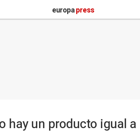
europa
press
No hay un producto igual 