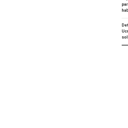
par
hab
Det
Ucr
so