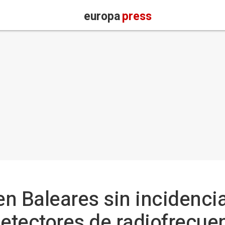
europa
press
en Baleares sin incidencia
detectores de radiofrecue