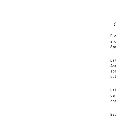
L
El 
el 
Spa
La 
And
sor
cat
La 
de 
com
Esp