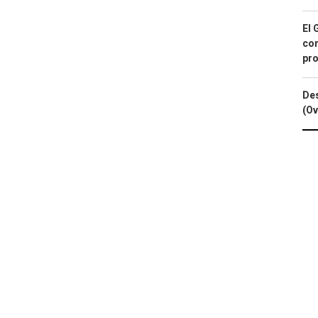
El 
con
pro
Des
(Ov