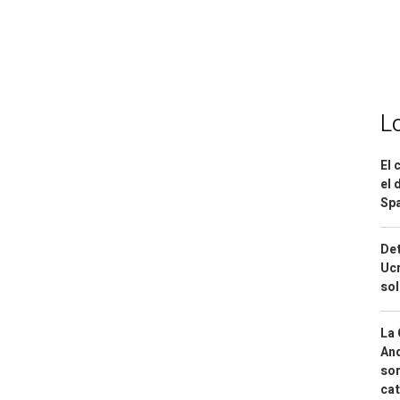
L
El 
el 
Spa
Det
Ucr
so
La 
And
sor
cat