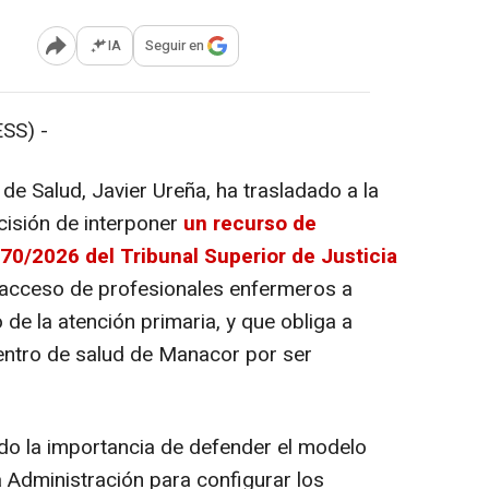
IA
Seguir en
Abrir opciones para compartir
SS) -
 de Salud, Javier Ureña, ha trasladado a la
cisión de interponer
un recurso de
70/2026 del Tribunal Superior de Justicia
l acceso de profesionales enfermeros a
 de la atención primaria, y que obliga a
entro de salud de Manacor por ser
do la importancia de defender el modelo
a Administración para configurar los