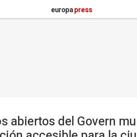
europa
press
os abiertos del Govern mul
ción accesible para la ci