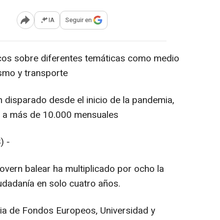
IA
Seguir en
Abrir opciones para compartir
cos sobre diferentes temáticas como medio
ismo y transporte
disparado desde el inicio de la pandemia,
 a más de 10.000 mensuales
) -
Govern balear ha multiplicado por ocho la
udadanía en solo cuatro años.
ria de Fondos Europeos, Universidad y