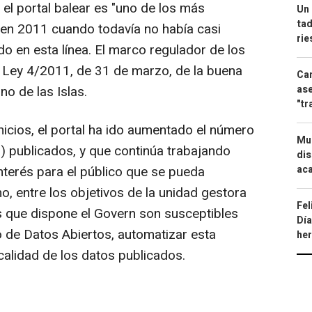
el portal balear es "uno de los más
Un 
tad
ó en 2011 cuando todavía no había casi
ri
o en esta línea. El marco regulador de los
a Ley 4/2011, de 31 de marzo, de la buena
Can
no de las Islas.
ase
"tr
nicios, el portal ha ido aumentado el número
Mue
) publicados, y que continúa trabajando
dis
interés para el público que se pueda
aca
, entre los objetivos de la unidad gestora
Fel
os que dispone el Govern son susceptibles
Día
o de Datos Abiertos, automatizar esta
he
 calidad de los datos publicados.