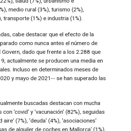
(22%), salud (7%), urbanismo e
%), medio rural (3%), turismo (2%),
 transporte (1%) e industria (1%).
adas, cabe destacar que el efecto de la
sparado como nunca antes el número de
l Govern, dado que frente a los 2.288 que
019, actualmente se producen una media en
ales. Incluso en determinados meses de
 2020 y mayo de 2021-- se han superado las
bitualmente buscadas destacan con mucha
s con 'covid' y 'vacunación' (82%), seguidas
 aire' (7%), 'deuda' (4%), 'asociaciones'
sas de alquiler de coches en Mallorca' (1%).