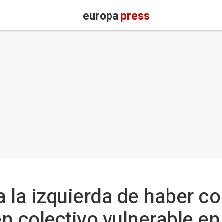
europa
press
 la izquierda de haber co
n colectivo vulnerable en