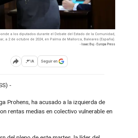
ponde a los diputados durante el Debate del Estado de la Comunidad,
ar, a 2 de octubre de 2024, en Palma de Mallorca, Baleares (España).
- Isaac Buj - Europa Press
IA
Seguir en
Abrir opciones para compartir
S) -
a Prohens, ha acusado a la izquierda de
con rentas medias en colectivo vulnerable en
n del pleno de este martes, la líder del