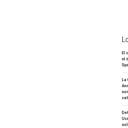
L
El 
el 
Spa
La 
And
sor
cat
Det
Ucr
so