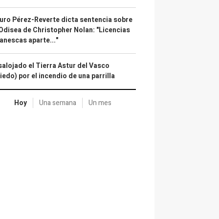
uro Pérez-Reverte dicta sentencia sobre
Odisea de Christopher Nolan: "Licencias
anescas aparte..."
alojado el Tierra Astur del Vasco
iedo) por el incendio de una parrilla
Hoy
Una semana
Un mes