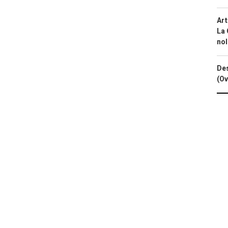
Art
La 
nol
Des
(Ov