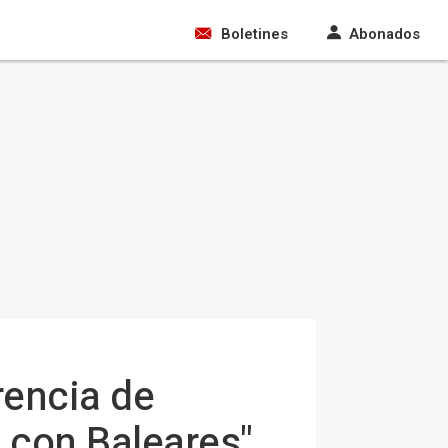
Boletines
Abonados
rencia de
l con Baleares"