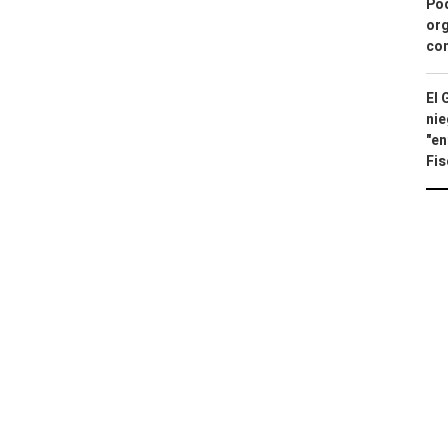
Pod
org
con
El 
nie
"en
Fis