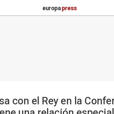
europa
press
a con el Rey en la Confe
iene una relación especia