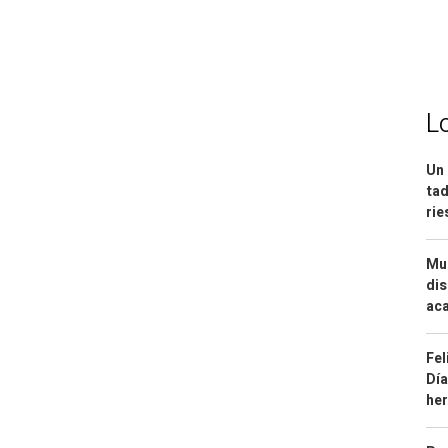
L
Un 
tad
ri
Mue
dis
aca
Fel
Día
he