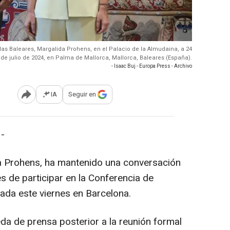
 Islas Baleares, Margalida Prohens, en el Palacio de la Almudaina, a 24
de julio de 2024, en Palma de Mallorca, Mallorca, Baleares (España).
- Isaac Buj - Europa Press - Archivo
IA
Seguir en
Abrir opciones para compartir
-
a Prohens, ha mantenido una conversación
es de participar en la Conferencia de
ada este viernes en Barcelona.
da de prensa posterior a la reunión formal