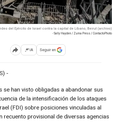
deo del Ejército de Israel contra la capital de Líbano, Beirut (archivo)
- Sally Hayden / Zuma Press / ContactoPhoto
IA
Seguir en
Abrir opciones para compartir
) -
s se han visto obligadas a abandonar sus
ncia de la intensificación de los ataques
rael (FDI) sobre posiciones vinculadas al
un recuento provisional de diversas agencias