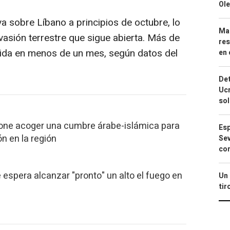
Ole
va sobre Líbano a principios de octubre, lo
Mar
asión terrestre que sigue abierta. Más de
res
vida en menos de un mes, según datos del
en 
Det
Ucr
so
pone acoger una cumbre árabe-islámica para
Esp
ón en la región
Sev
con
 espera alcanzar "pronto" un alto el fuego en
Un 
tir