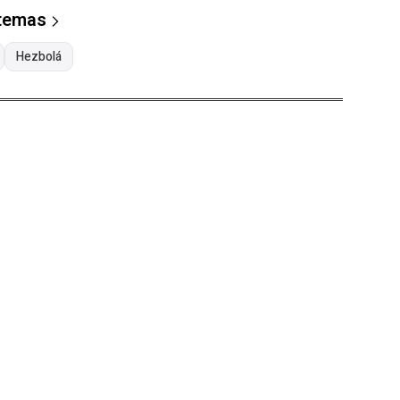
 temas
Hezbolá