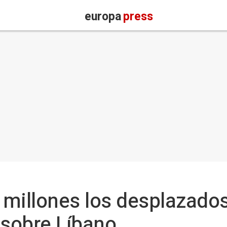
europa
press
millones los desplazados
 sobre Líbano