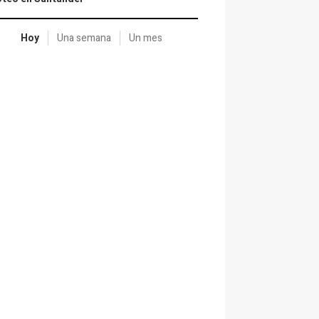
Hoy
Una semana
Un mes