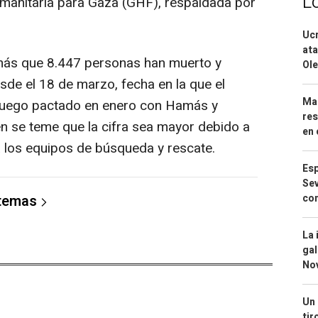
L
manitaria para Gaza (GHF), respaldada por
Ucr
ata
más que 8.447 personas han muerto y
Ole
sde el 18 de marzo, fecha en la que el
Mar
el fuego pactado en enero con Hamás y
res
ien se teme que la cifra sea mayor debido a
en 
 los equipos de búsqueda y rescate.
Esp
Sev
con
 temas
La 
gal
No
Un 
tir