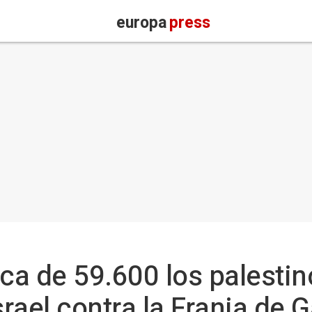
europa
press
a de 59.600 los palestin
srael contra la Franja de 