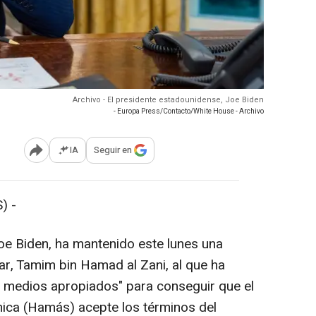
Archivo - El presidente estadounidense, Joe Biden
- Europa Press/Contacto/White House - Archivo
IA
Seguir en
Abrir opciones para compartir
) -
oe Biden, ha mantenido este lunes una
ar, Tamim bin Hamad al Zani, al que ha
 medios apropiados" para conseguir que el
mica (Hamás) acepte los términos del