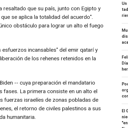
Un 
 resaltado que su país, junto con Egipto y
tad
ri
 que se aplica la totalidad del acuerdo".
nico obstáculo para lograr un alto el fuego
Mue
dis
aca
esfuerzos incansables" del emir qatarí y
Fel
iberación de los rehenes retenidos en la
Día
he
 Biden -- cuya preparación el mandatario
Pod
org
es fases. La primera consiste en un alto el
con
as fuerzas israelíes de zonas pobladas de
henes, el retorno de civiles palestinos a sus
El 
da humanitaria.
nie
"en