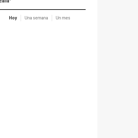
calía"
Hoy
Una semana
Un mes