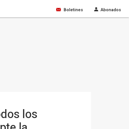
Boletines
Abonados
odos los
te la