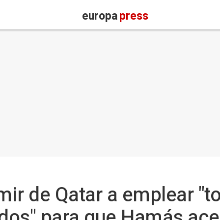
europa
press
mir de Qatar a emplear "t
dos" para que Hamás acep