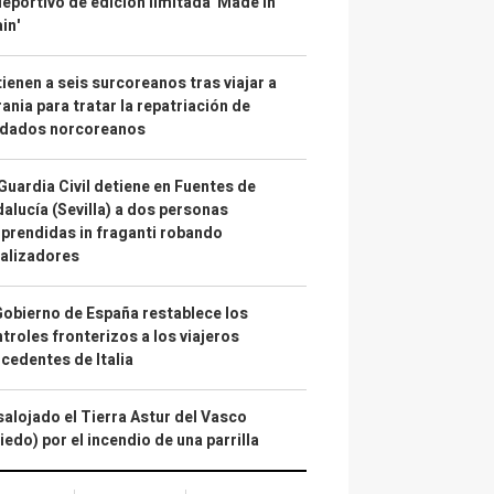
deportivo de edición limitada 'Made in
in'
ienen a seis surcoreanos tras viajar a
ania para tratar la repatriación de
ldados norcoreanos
Guardia Civil detiene en Fuentes de
alucía (Sevilla) a dos personas
prendidas in fraganti robando
alizadores
Gobierno de España restablece los
troles fronterizos a los viajeros
cedentes de Italia
alojado el Tierra Astur del Vasco
iedo) por el incendio de una parrilla