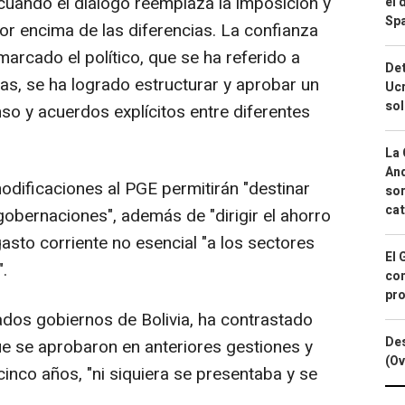
 cuando el diálogo reemplaza la imposición y
el 
Spa
por encima de las diferencias. La confianza
marcado el político, que se ha referido a
Det
s, se ha logrado estructurar y aprobar un
Ucr
so
o y acuerdos explícitos entre diferentes
La 
And
odificaciones al PGE permitirán "destinar
sor
cat
gobernaciones", además de "dirigir el ahorro
asto corriente no esencial "a los sectores
El 
.
con
pro
ados gobiernos de Bolivia, ha contrastado
Des
e se aprobaron en anteriores gestiones y
(Ov
cinco años, "ni siquiera se presentaba y se