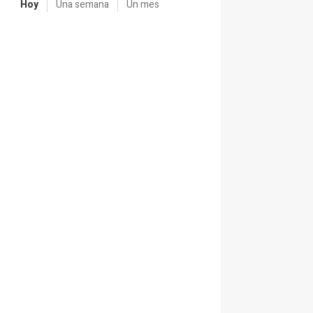
Hoy
Una semana
Un mes