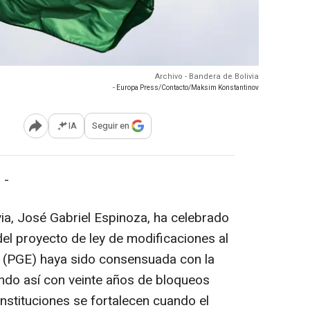
Archivo - Bandera de Bolivia
- Europa Press/Contacto/Maksim Konstantinov
IA
Seguir en
Abrir opciones para compartir
 -
via, José Gabriel Espinoza, ha celebrado
el proyecto de ley de modificaciones al
 (PGE) haya sido consensuada con la
ndo así con veinte años de bloqueos
instituciones se fortalecen cuando el