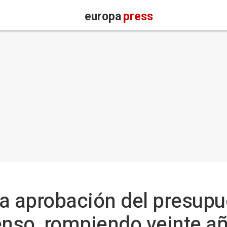
europa
press
 la aprobación del presup
nso, rompiendo veinte a