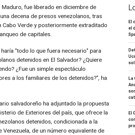
L
 Maduro, fue liberado en diciembre de
 una decena de presos venezolanos, tras
El 
n Cabo Verde y posteriormente extraditado
el 
anqueo de capitales.
Spa
haría "todo lo que fuera necesario" para
Det
Ucr
zolanos detenidos en El Salvador? ¿Quiere
so
iendo? ¿Fue un simple espectáculo
ores a los familiares de los detenidos?", ha
La 
And
sor
cat
ario salvadoreño ha adjuntado la propuesta
sterio de Exteriores del país, que ofrece la
El 
con
enezolanos detenidos, condicionada a la
pro
de Venezuela, de un número equivalente de