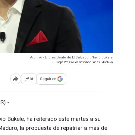
Archivo - El presidente de El Salvador, Nayib Bukele
- Europa Press/Contacto/Ron Sachs - Archivo
IA
Seguir en
Abrir opciones para compartir
S) -
yib Bukele, ha reiterado este martes a su
aduro, la propuesta de repatriar a más de