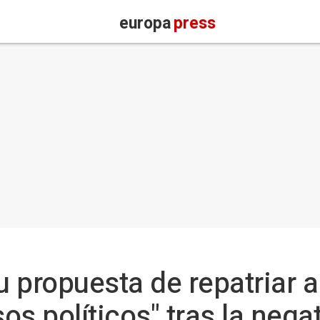
europa
press
su propuesta de repatriar 
s políticos" tras la nega