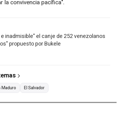
 la convivencia pacífica".
l e inadmisible" el canje de 252 venezolanos
icos" propuesto por Bukele
 temas
s Maduro
El Salvador