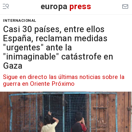
europa
press
INTERNACIONAL
Casi 30 países, entre ellos
España, reclaman medidas
"urgentes" ante la
"inimaginable" catástrofe en
Gaza
Sigue en directo las últimas noticias sobre la
guerra en Oriente Próximo