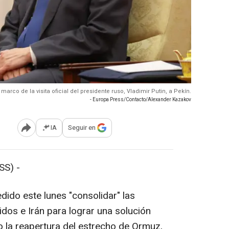
 marco de la visita oficial del presidente ruso, Vladimir Putin, a Pekín.
- Europa Press/Contacto/Alexander Kazakov
IA
Seguir en
Abrir opciones para compartir
SS) -
dido este lunes "consolidar" las
dos e Irán para lograr una solución
do la reapertura del estrecho de Ormuz,