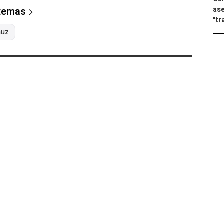
ase
 temas
"tr
muz