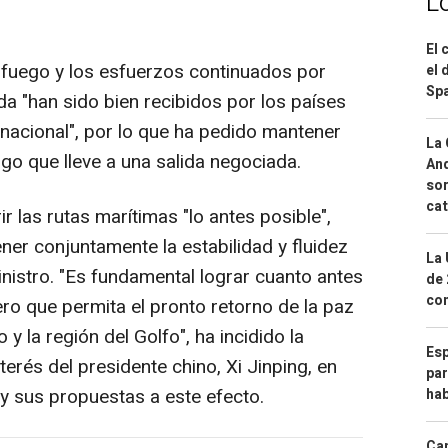
L
El 
 fuego y los esfuerzos continuados por
el 
Spa
a "han sido bien recibidos por los países
rnacional", por lo que ha pedido mantener
La 
logo que lleve a una salida negociada.
And
sor
cat
r las rutas marítimas "lo antes posible",
ner conjuntamente la estabilidad y fluidez
La 
nistro. "Es fundamental lograr cuanto antes
de 
com
dero que permita el pronto retorno de la paz
 y la región del Golfo", ha incidido la
Esp
terés del presidente chino, Xi Jinping, en
par
 y sus propuestas a este efecto.
hab
Can