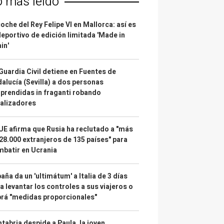
o más leído
coche del Rey Felipe VI en Mallorca: así es
deportivo de edición limitada 'Made in
in'
Guardia Civil detiene en Fuentes de
alucía (Sevilla) a dos personas
prendidas in fraganti robando
alizadores
UE afirma que Rusia ha reclutado a "más
28.000 extranjeros de 135 países" para
batir en Ucrania
aña da un 'ultimátum' a Italia de 3 días
a levantar los controles a sus viajeros o
rá "medidas proporcionales"
tabria despide a Paula, la joven