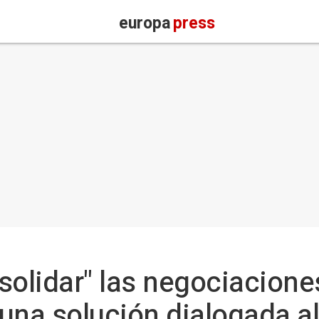
europa
press
solidar" las negociacione
 una solución dialogada al