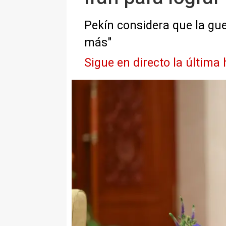
Pekín considera que la gue
más"
Sigue en directo la última 