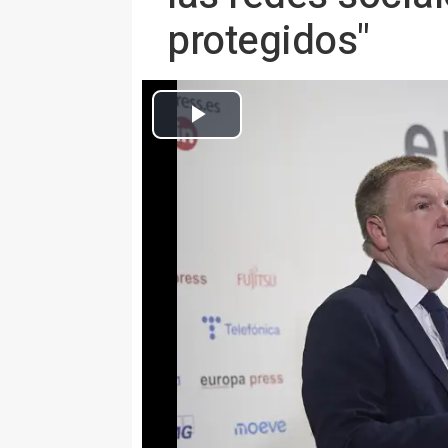
protegidos"
El Comisario Europeo de Democracia, Justicia, Estado de Derecho
organizado por E
Europa Press Internacional
Actualizado: martes, 21 abril 2026 16:59
Bruselas prepara una Ley de Equ
los consumidores en Internet
MADRID/BRUSELAS, 21 Abr. (E
El comisario europeo de Democra
Michael McGrath, ha avisado est
sociales en los menores y ha ab