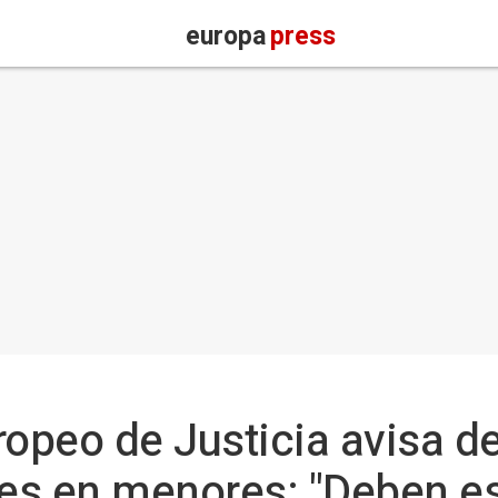
europa
press
ropeo de Justicia avisa de
les en menores: "Deben es