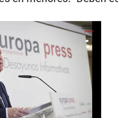
 y Protección de los Consumidores, Michael McGrath, durante un desayuno informativo
uropa Press, a 21 de abril de 2026, en Madrid (España). - Jesús Hellín - Europa Press
IA
Seguir en
Abrir opciones para compartir
idad Digital para reforzar la protección de
UROPA PRESS) -
cia, Justicia y Estado de Derecho,
e martes de los riesgos de las redes
ogado por reforzar su protección ante el