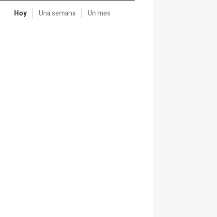
Hoy
Una semana
Un mes