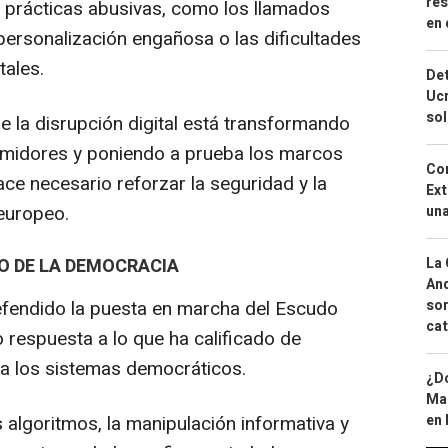
res
a prácticas abusivas, como los llamados
en 
 personalización engañosa o las dificultades
tales.
Det
Ucr
so
e la disrupción digital está transformando
midores y poniendo a prueba los marcos
Cor
ace necesario reforzar la seguridad y la
Ext
 europeo.
una
O DE LA DEMOCRACIA
La 
And
defendido la puesta en marcha del Escudo
sor
cat
respuesta a lo que ha calificado de
a los sistemas democráticos.
¿Dó
Map
 algoritmos, la manipulación informativa y
en 